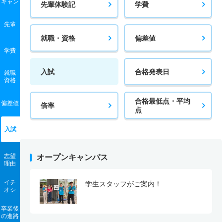
キャン
先輩体験記
学費
先輩
就職・資格
偏差値
学費
入試
合格発表日
就職
資格
合格最低点・平均
偏差値
倍率
点
入試
志望
オープンキャンパス
理由
イチ
学生スタッフがご案内！
オシ
卒業後
の進路