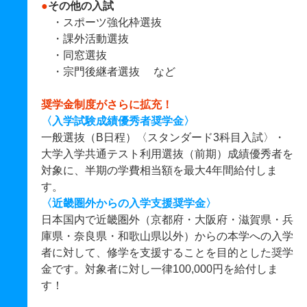
●
その他の入試
・スポーツ強化枠選抜
・課外活動選抜
・同窓選抜
・宗門後継者選抜 など
奨学金制度がさらに拡充！
〈入学試験成績優秀者奨学金〉
一般選抜（B日程）〈スタンダード3科目入試〉・
大学入学共通テスト利用選抜（前期）成績優秀者を
対象に、半期の学費相当額を最大4年間給付しま
す。
〈近畿圏外からの入学支援奨学金〉
日本国内で近畿圏外（京都府・大阪府・滋賀県・兵
庫県・奈良県・和歌山県以外）からの本学への入学
者に対して、修学を支援することを目的とした奨学
金です。対象者に対し一律100,000円を給付しま
す！