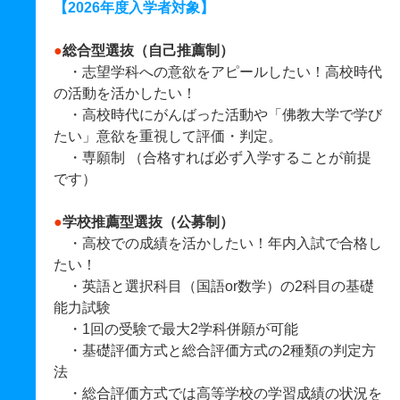
【2026年度入学者対象】
●
総合型選抜（自己推薦制）
・志望学科への意欲をアピールしたい！高校時代
の活動を活かしたい！
・高校時代にがんばった活動や「佛教大学で学び
たい」意欲を重視して評価・判定。
・専願制 （合格すれば必ず入学することが前提
です）
●
学校推薦型選抜（公募制）
・高校での成績を活かしたい！年内入試で合格し
たい！
・英語と選択科目（国語or数学）の2科目の基礎
能力試験
・1回の受験で最大2学科併願が可能
・基礎評価方式と総合評価方式の2種類の判定方
法
・総合評価方式では高等学校の学習成績の状況を