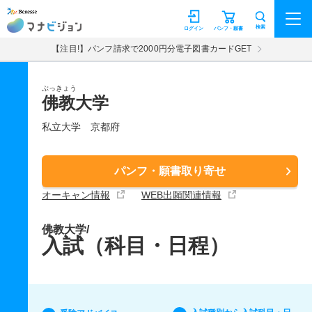
マナビジョン
検索
ログイン
パンフ・願書
【注目!】パンフ請求で2000円分電子図書カードGET
ぶっきょう
佛教大学
私立大学
京都府
パンフ・願書取り寄せ
オーキャン情報
WEB出願関連情報
佛教大学/
入試（科目・日程）