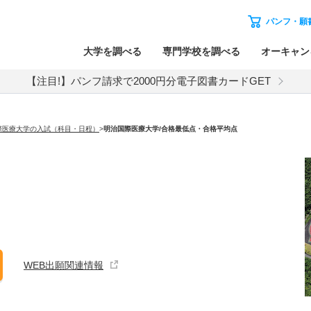
パンフ・願
大学を調べる
専門学校を調べる
オーキャン
【注目!】パンフ請求で2000円分電子図書カードGET
際医療大学の入試（科目・日程）
>
明治国際医療大学
/合格最低点・合格平均点
WEB出願関連情報