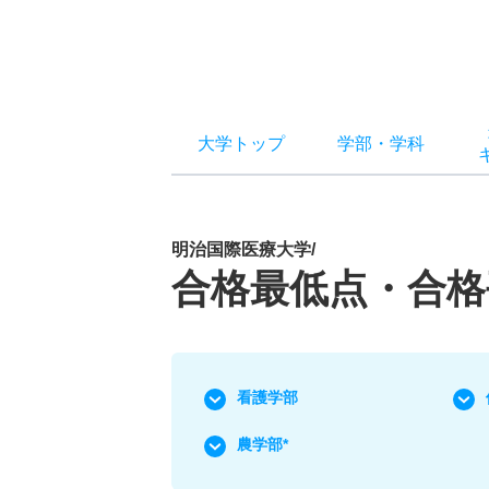
大学トップ
学部
・
学科
明治国際医療大学/
合格最低点・合格
看護学部
農学部*