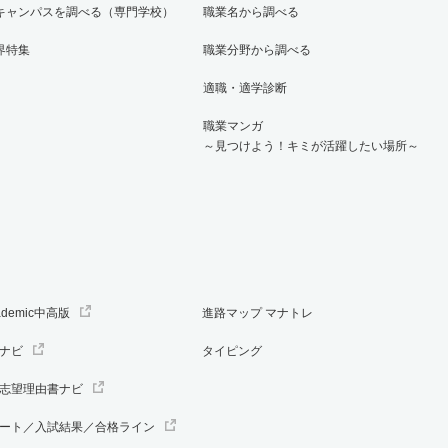
キャンパスを調べる（専門学校）
職業名から調べる
界特集
職業分野から調べる
適職・適学診断
職業マンガ
～見つけよう！キミが活躍したい場所～
ademic中高版
進路マップ マナトレ
ナビ
タイピング
志望理由書ナビ
ート／入試結果／合格ライン