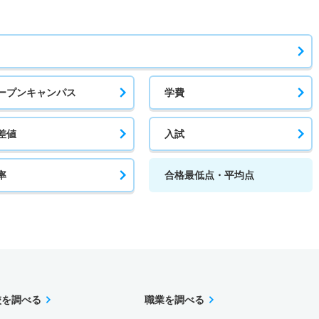
ープンキャンパス
学費
差値
入試
率
合格最低点・平均点
校を調べる
職業を調べる