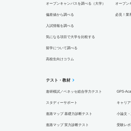
オープンキャンパスを調べる（大学）
オープン
偏差値から調べる
必見！業
入試情報を調べる
気になる項目で大学を比較する
留学について調べる
高校生向けコラム
テスト・教材
進研模試／ベネッセ総合学力テスト
GPS-Ac
スタディーサポート
キャリア
進路マップ 基礎力診断テスト
小論文・
進路マップ 実力診断テスト
受験レポ