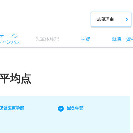
志望理由
オー
プン
先輩
体験記
学費
就職
・
資
キャン
パス
平均点
保健医療学部
鍼灸学部