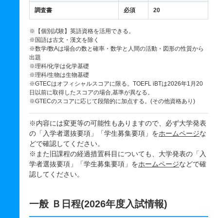
調査書
必須
20
※【個別試験】英語資格を活用できる。
※国語は古文・漢文を除く
※数学/数Aは場合の数と確率・数学と人間の活動・図形の性質から
出題
※理科/化学は化学基礎
※理科/生物は生物基礎
※GTECはオフィシャルスコアに限る。TOEFL iBTは2026年1月20
日以前に取得したスコアの場合,基準が異なる。
※GTECのスコアに応じて段階的に加点する。(その他資格あり)
※内容には変更等の可能性もありますので、必ず大学発表
の「入学者選抜要項」「学生募集要項」を
ホームページ
な
どで確認してください。
※また旧課程の経過措置科目についても、大学発表の「入
学者選抜要項」「学生募集要項」を
ホームページ
などで確
認してください。
一般 Ｂ日程(2026年度入試情報)