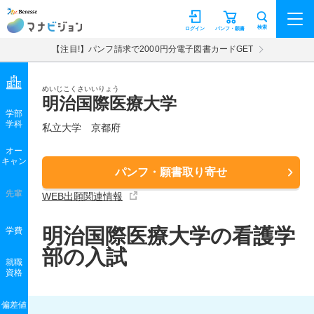
マナビジョン
検索
ログイン
パンフ・願書
【注目!】パンフ請求で2000円分電子図書カードGET
めいじこくさいいりょう
明治国際医療大学
学部
学科
私立大学
京都府
オー
キャン
パンフ・願書取り寄せ
先輩
WEB出願関連情報
明治国際医療大学の看護学
学費
部の入試
就職
資格
偏差値