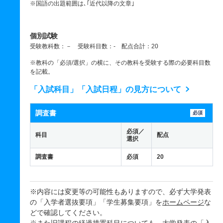
※国語の出題範囲は､｢近代以降の文章｣
個別試験
受験教科数：－ 受験科目数：- 配点合計：20
※教科の「必須/選択」の横に、その教科を受験する際の必要科目数
を記載。
「入試科目」「入試日程」の見方について
調査書
必須
必須／
科目
配点
選択
調査書
必須
20
※内容には変更等の可能性もありますので、必ず大学発表
の「入学者選抜要項」「学生募集要項」を
ホームページ
な
どで確認してください。