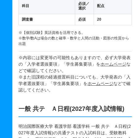
必須／
科目
配点
選択
調査書
必須
20
※【個別試験】英語資格を活用できる。
※数学/数Aは場合の数と確率・数学と人間の活動・図形の性質から
出題
※内容には変更等の可能性もありますので、必ず大学発表
の「入学者選抜要項」「学生募集要項」を
ホームページ
な
どで確認してください。
※また旧課程の経過措置科目についても、大学発表の「入
学者選抜要項」「学生募集要項」を
ホームページ
などで確
認してください。
一般 共テ Ａ日程(2027年度入試情報)
明治国際医療大学 看護学部 看護学科 一般 共テ Ａ日程(2
027年度入試情報)の共通テストの入試科目は、受験教科