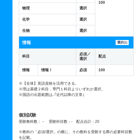
100
物理
選択
化学
選択
生物
選択
情報
選択(1)
必須／
科目
配点
選択
情報
情報Ⅰ
必須
100
※【全体】英語資格を活用できる。
※理は基礎２科目，専門１科目よりいずれか選択。
※国語の出題範囲は､｢近代以降の文章｣
個別試験
受験教科数：－ 受験科目数：- 配点合計：20
※教科の「必須/選択」の横に、その教科を受験する際の必要科目数
を記載。