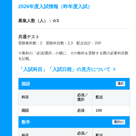
2026年度入試情報（昨年度入試）
募集人数（人）：☆3
共通テスト
受験教科数：2 受験科目数：2,3 配点合計：200
※教科の「必須/選択」の横に、その教科を受験する際の必要科目数
を記載。
「入試科目」「入試日程」の見方について
国語
選択
必須／
科目
配点
選択
国語
必須
100
数学
選択(1)
必須／
科目
配点