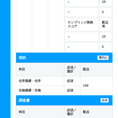
○
10
○
5
ケンブリッジ英検
配点
スコア
等
○
10
○
5
理科
選択(2)
必須／
科目
配点
選択
化学基礎・化学
必須
100
生物基礎・生物
必須
調査書
必須
必須／
科目
配点
選択