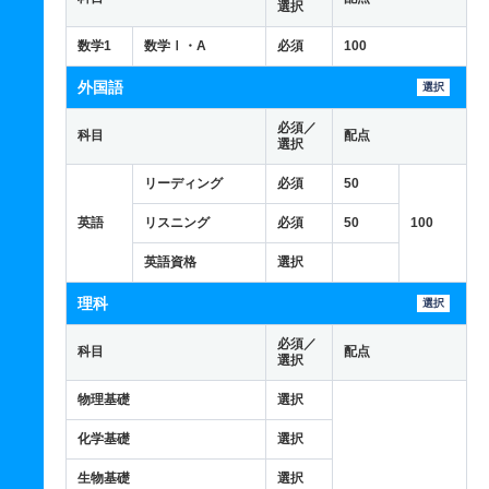
選択
数学1
数学Ⅰ・A
必須
100
外国語
選択
必須／
科目
配点
選択
リーディング
必須
50
英語
リスニング
必須
50
100
英語資格
選択
理科
選択
必須／
科目
配点
選択
物理基礎
選択
化学基礎
選択
生物基礎
選択