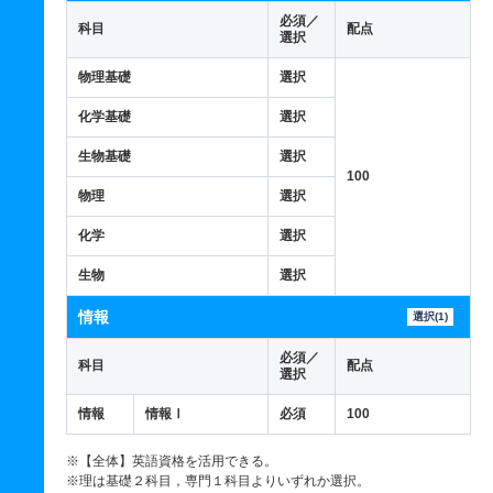
必須／
科目
配点
選択
物理基礎
選択
化学基礎
選択
生物基礎
選択
100
物理
選択
化学
選択
生物
選択
情報
選択(1)
必須／
科目
配点
選択
情報
情報Ⅰ
必須
100
※【全体】英語資格を活用できる。
※理は基礎２科目，専門１科目よりいずれか選択。