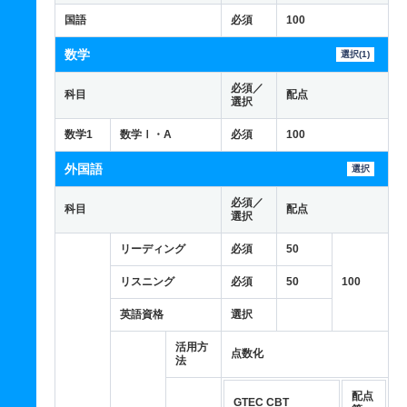
国語
必須
100
数学
選択(1)
必須／
科目
配点
選択
数学1
数学Ⅰ・A
必須
100
外国語
選択
必須／
科目
配点
選択
リーディング
必須
50
リスニング
必須
50
100
英語資格
選択
活用方
点数化
法
配点
GTEC CBT