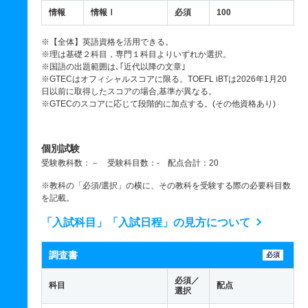
情報
情報Ⅰ
必須
100
※【全体】英語資格を活用できる。
※理は基礎２科目，専門１科目よりいずれか選択。
※国語の出題範囲は､｢近代以降の文章｣
※GTECはオフィシャルスコアに限る。TOEFL iBTは2026年1月20
日以前に取得したスコアの場合,基準が異なる。
※GTECのスコアに応じて段階的に加点する。(その他資格あり)
個別試験
受験教科数：－ 受験科目数：- 配点合計：20
※教科の「必須/選択」の横に、その教科を受験する際の必要科目数
を記載。
「入試科目」「入試日程」の見方について
調査書
必須
必須／
科目
配点
選択