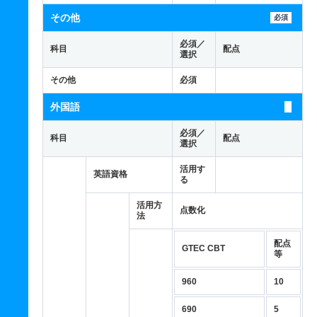
その他
必須
必須／
科目
配点
選択
その他
必須
外国語
必須／
科目
配点
選択
活用す
英語資格
る
活用方
点数化
法
配点
GTEC CBT
等
960
10
690
5