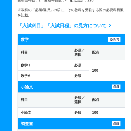
受験教科数：1 受験科目数：- 配点合計：220
※教科の「必須/選択」の横に、その教科を受験する際の必要科目数
を記載。
「入試科目」「入試日程」の見方について
数学
必須(2)
必須／
科目
配点
選択
数学Ⅰ
必須
100
数学A
必須
小論文
必須
必須／
科目
配点
選択
小論文
必須
100
調査書
必須