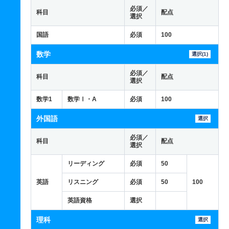
必須／
科目
配点
選択
国語
必須
100
数学
選択(1)
必須／
科目
配点
選択
数学1
数学Ⅰ・A
必須
100
外国語
選択
必須／
科目
配点
選択
リーディング
必須
50
英語
リスニング
必須
50
100
英語資格
選択
理科
選択