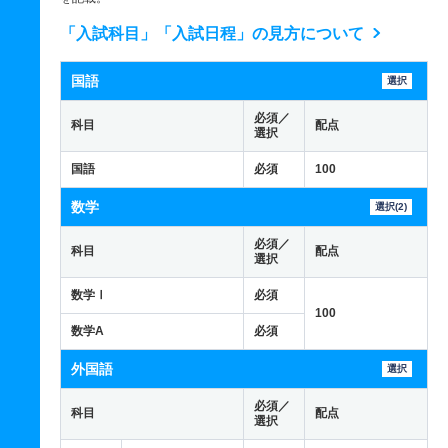
「入試科目」「入試日程」の見方について
国語
選択
必須／
科目
配点
選択
国語
必須
100
数学
選択(2)
必須／
科目
配点
選択
数学Ⅰ
必須
100
数学A
必須
外国語
選択
必須／
科目
配点
選択