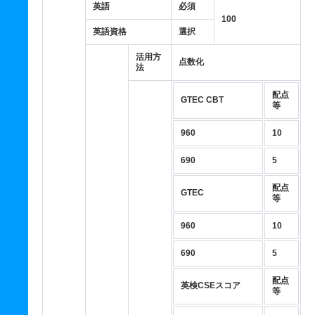
英語
必須
100
英語資格
選択
活用方
点数化
法
配点
GTEC CBT
等
960
10
690
5
配点
GTEC
等
960
10
690
5
配点
英検CSEスコア
等