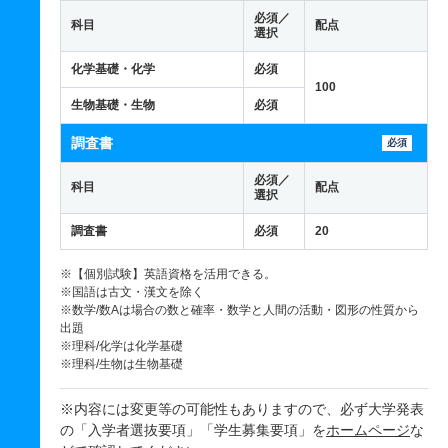
必須／
科目
配点
選択
化学基礎・化学
必須
100
生物基礎・生物
必須
調査書
必須
必須／
科目
配点
選択
調査書
必須
20
※【個別試験】英語資格を活用できる。
※国語は古文・漢文を除く
※数学/数Aは場合の数と確率・数学と人間の活動・図形の性質から
出題
※理科/化学は化学基礎
※理科/生物は生物基礎
※内容には変更等の可能性もありますので、必ず大学発表
の「入学者選抜要項」「学生募集要項」を
ホームページ
な