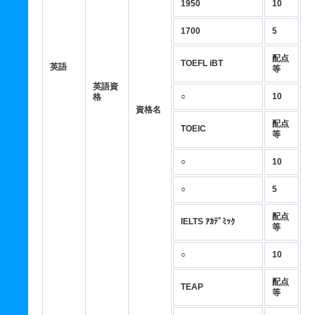
1950
10
1700
5
配点
TOEFL iBT
英語
等
英語資
○
10
格
資格名
配点
TOEIC
等
○
10
○
5
配点
IELTS ｱｶﾃﾞﾐｯｸ
等
○
10
配点
TEAP
等