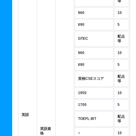
等
960
10
690
5
配点
GTEC
等
960
10
690
5
配点
英検CSEスコア
等
1950
10
1700
5
英語
配点
TOEFL iBT
等
英語資
○
10
格