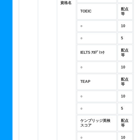
資格名
配点
TOEIC
等
○
10
○
5
配点
IELTS ｱｶﾃﾞﾐｯｸ
等
○
10
配点
TEAP
等
○
10
○
5
ケンブリッジ英検
配点
スコア
等
○
10