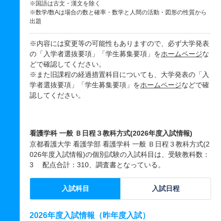
※国語は古文・漢文を除く
※数学/数Aは場合の数と確率・数学と人間の活動・図形の性質から
出題
※内容には変更等の可能性もありますので、必ず大学発表
の「入学者選抜要項」「学生募集要項」を
ホームページ
な
どで確認してください。
※また旧課程の経過措置科目についても、大学発表の「入
学者選抜要項」「学生募集要項」を
ホームページ
などで確
認してください。
看護学科 一般 Ｂ日程３教科方式(2026年度入試情報)
京都看護大学 看護学部 看護学科 一般 Ｂ日程３教科方式(2
026年度入試情報)の個別試験の入試科目は、受験教科数：
3 配点合計：310、調査書となっている。
入試科目
入試日程
2026年度入試情報（昨年度入試）