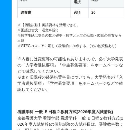
選択
調査書
必須
20
※【個別試験】英語資格を活用できる。
※国語は古文・漢文を除く
※数学/数Aは場合の数と確率・数学と人間の活動・図形の性質から
出題
※GTECのスコアに応じて段階的に加点する。(その他資格あり)
※内容には変更等の可能性もありますので、必ず大学発表
の「入学者選抜要項」「学生募集要項」を
ホームページ
な
どで確認してください。
※また旧課程の経過措置科目についても、大学発表の「入
学者選抜要項」「学生募集要項」を
ホームページ
などで確
認してください。
看護学科 一般 Ｂ日程２教科方式(2026年度入試情報)
京都看護大学 看護学部 看護学科 一般 Ｂ日程２教科方式(2
026年度入試情報)の個別試験の入試科目は、受験教科数：