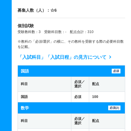
募集人数（人）：☆6
個別試験
受験教科数：3 受験科目数：- 配点合計：310
※教科の「必須/選択」の横に、その教科を受験する際の必要科目数
を記載。
「入試科目」「入試日程」の見方について
国語
必須
必須／
科目
配点
選択
国語
必須
100
数学
必須(2)
必須／
科目
配点
選択