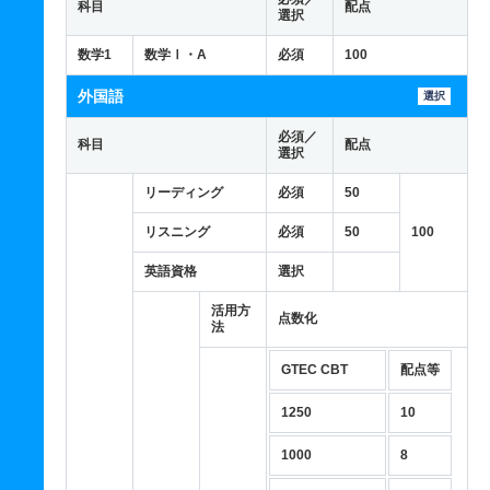
科目
配点
選択
数学1
数学Ⅰ・A
必須
100
外国語
選択
必須／
科目
配点
選択
リーディング
必須
50
リスニング
必須
50
100
英語資格
選択
活用方
点数化
法
GTEC CBT
配点等
1250
10
1000
8