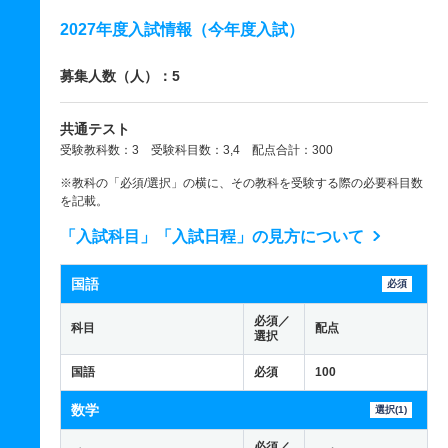
2027年度入試情報（今年度入試）
募集人数（人）：5
共通テスト
受験教科数：3 受験科目数：3,4 配点合計：300
※教科の「必須/選択」の横に、その教科を受験する際の必要科目数
を記載。
「入試科目」「入試日程」の見方について
国語
必須
必須／
科目
配点
選択
国語
必須
100
数学
選択(1)
必須／