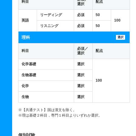
科目
配点
選択
リーディング
必須
50
英語
100
リスニング
必須
50
理科
選択
必須／
科目
配点
選択
化学基礎
選択
生物基礎
選択
100
化学
選択
生物
選択
※【共通テスト】国は漢文を除く。
※理は基礎２科目，専門１科目よりいずれか選択。
個別試験