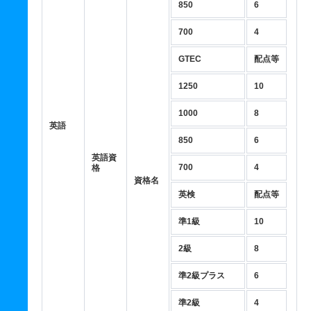
850
6
700
4
GTEC
配点等
1250
10
1000
8
英語
850
6
英語資
700
4
格
資格名
英検
配点等
準1級
10
2級
8
準2級プラス
6
準2級
4