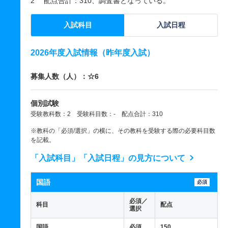
2 配点合計：310、調査書となっている。
入試科目
入試日程
2026年度入試情報（昨年度入試）
募集人数（人）：☆6
個別試験
受験教科数：2 受験科目数：- 配点合計：310
※教科の「必須/選択」の横に、その教科を受験する際の必要科目数
を記載。
「入試科目」「入試日程」の見方について
国語
必須
必須／
科目
配点
選択
国語
必須
150