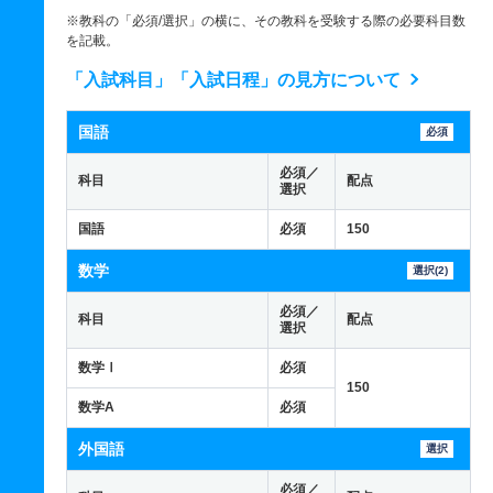
※教科の「必須/選択」の横に、その教科を受験する際の必要科目数
を記載。
「入試科目」「入試日程」の見方について
国語
必須
必須／
科目
配点
選択
国語
必須
150
数学
選択(2)
必須／
科目
配点
選択
数学Ⅰ
必須
150
数学A
必須
外国語
選択
必須／