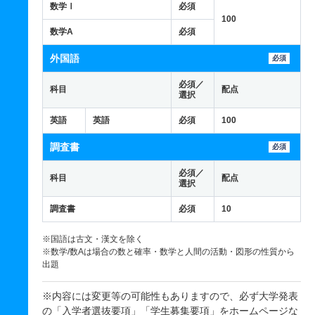
数学Ⅰ
必須
100
数学A
必須
外国語
必須
必須／
科目
配点
選択
英語
英語
必須
100
調査書
必須
必須／
科目
配点
選択
調査書
必須
10
※国語は古文・漢文を除く
※数学/数Aは場合の数と確率・数学と人間の活動・図形の性質から
出題
※内容には変更等の可能性もありますので、必ず大学発表
の「入学者選抜要項」「学生募集要項」を
ホームページ
な