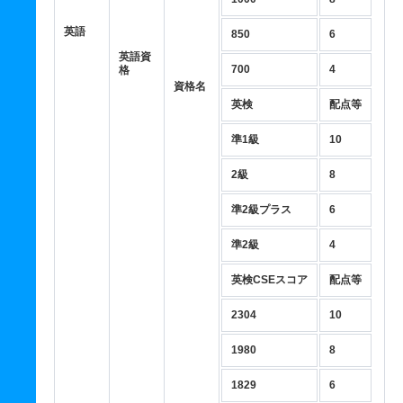
英語
850
6
英語資
700
4
格
資格名
英検
配点等
準1級
10
2級
8
準2級プラス
6
準2級
4
英検CSEスコア
配点等
2304
10
1980
8
1829
6