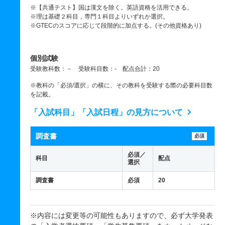
※【共通テスト】国は漢文を除く。英語資格を活用できる。
※理は基礎２科目，専門１科目よりいずれか選択。
※GTECのスコアに応じて段階的に加点する。(その他資格あり)
個別試験
受験教科数：－ 受験科目数：- 配点合計：20
※教科の「必須/選択」の横に、その教科を受験する際の必要科目数
を記載。
「入試科目」「入試日程」の見方について
調査書
必須
必須／
科目
配点
選択
調査書
必須
20
※内容には変更等の可能性もありますので、必ず大学発表