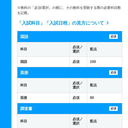
※教科の「必須/選択」の横に、その教科を受験する際の必要科目数
を記載。
「入試科目」「入試日程」の見方について
国語
必須
必須／
科目
配点
選択
国語
必須
100
面接
必須
必須／
科目
配点
選択
面接
必須
80
調査書
必須
必須／
科目
配点
選択