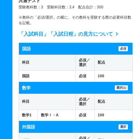
共通テスト
受験教科数：3 受験科目数：3,4 配点合計：300
※教科の「必須/選択」の横に、その教科を受験する際の必要科目数
を記載。
「入試科目」「入試日程」の見方について
国語
必須
必須／
科目
配点
選択
国語
必須
100
数学
選択(1)
必須／
科目
配点
選択
数学1
数学Ⅰ・A
必須
100
外国語
選択
必須／