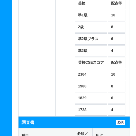
英検
配点等
準1級
10
2級
8
準2級プラス
6
準2級
4
英検CSEスコア
配点等
2304
10
1980
8
1829
6
1728
4
調査書
必須
必須／
科目
配点