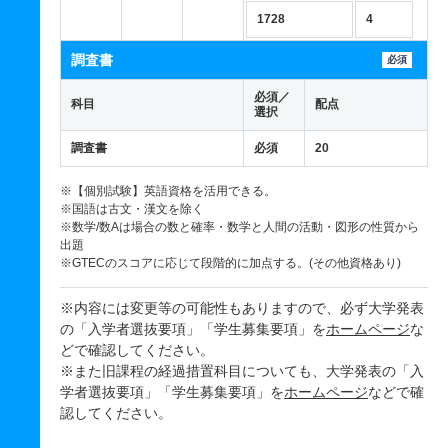
1728
4
調査書
必須
必須／
科目
配点
選択
調査書
必須
20
※【個別試験】英語資格を活用できる。
※国語は古文・漢文を除く
※数学/数Aは場合の数と確率・数学と人間の活動・図形の性質から
出題
※GTECのスコアに応じて段階的に加点する。(その他資格あり)
※内容には変更等の可能性もありますので、必ず大学発表
の「入学者選抜要項」「学生募集要項」を
ホームページ
な
どで確認してください。
※また旧課程の経過措置科目についても、大学発表の「入
学者選抜要項」「学生募集要項」を
ホームページ
などで確
認してください。