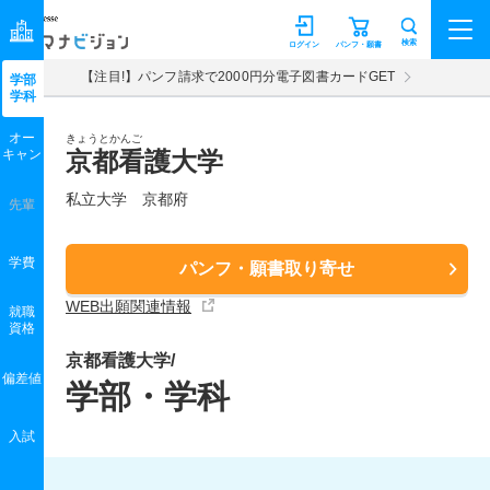
マナビジョン
検索
ログイン
パンフ・願書
【注目!】パンフ請求で2000円分電子図書カードGET
学部
学科
オー
きょうとかんご
キャン
京都看護大学
私立大学 京都府
先輩
学費
パンフ・願書取り寄せ
WEB出願関連情報
就職
資格
京都看護大学/
偏差値
学部・学科
入試