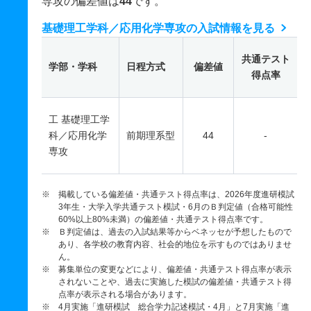
専攻の偏差値は
44
です。
基礎理工学科／応用化学専攻の入試情報を見る
共通テスト
学部・学科
日程方式
偏差値
得点率
工 基礎理工学
科／応用化学
前期理系型
44
-
専攻
※ 掲載している偏差値・共通テスト得点率は、2026年度進研模試
3年生・大学入学共通テスト模試・6月のＢ判定値（合格可能性
60%以上80%未満）の偏差値・共通テスト得点率です。
※ Ｂ判定値は、過去の入試結果等からベネッセが予想したもので
あり、各学校の教育内容、社会的地位を示すものではありませ
ん。
※ 募集単位の変更などにより、偏差値・共通テスト得点率が表示
されないことや、過去に実施した模試の偏差値・共通テスト得
点率が表示される場合があります。
※ 4月実施「進研模試 総合学力記述模試・4月」と7月実施「進