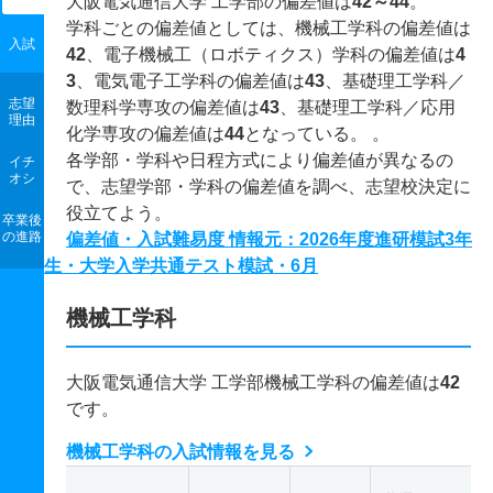
大阪電気通信大学 工学部の偏差値は
42～44
。
学科ごとの偏差値としては、機械工学科の偏差値は
入試
42
、電子機械工（ロボティクス）学科の偏差値は
4
3
、電気電子工学科の偏差値は
43
、基礎理工学科／
志望
数理科学専攻の偏差値は
43
、基礎理工学科／応用
理由
化学専攻の偏差値は
44
となっている。 。
各学部・学科や日程方式により偏差値が異なるの
イチ
オシ
で、志望学部・学科の偏差値を調べ、志望校決定に
役立てよう。
卒業後
の進路
偏差値・入試難易度 情報元：2026年度進研模試3年
生・大学入学共通テスト模試・6月
機械工学科
大阪電気通信大学 工学部機械工学科の偏差値は
42
です。
機械工学科の入試情報を見る