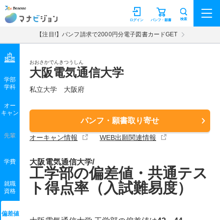
マナビジョン
検索
ログイン
パンフ・願書
【注目!】パンフ請求で2000円分電子図書カードGET
おおさかでんきつうしん
大阪電気通信大学
学部
学科
私立大学
大阪府
オー
キャン
パンフ・願書取り寄せ
先輩
オーキャン情報
WEB出願関連情報
大阪電気通信大学/
学費
工学部の偏差値・共通テス
ト得点率（入試難易度）
就職
資格
偏差値