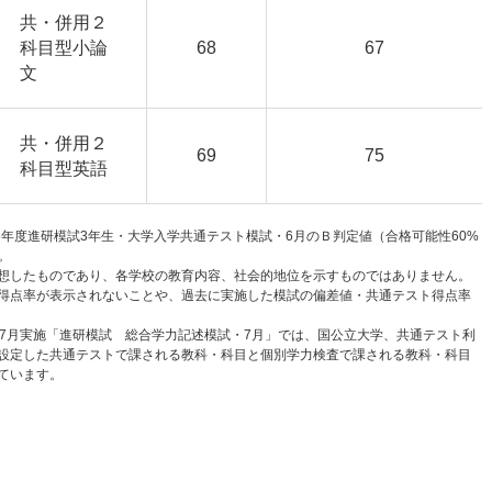
共・併用２
科目型小論
68
67
文
共・併用２
69
75
科目型英語
6年度進研模試3年生・大学入学共通テスト模試・6月のＢ判定値（合格可能性60%
。
想したものであり、各学校の教育内容、社会的地位を示すものではありません。
得点率が表示されないことや、過去に実施した模試の偏差値・共通テスト得点率
と7月実施「進研模試 総合学力記述模試・7月」では、国公立大学、共通テスト利
設定した共通テストで課される教科・科目と個別学力検査で課される教科・科目
ています。