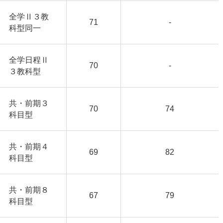
全学Ⅱ３教
71
-
科型同一
全学日程Ⅱ
70
-
３教科型
共・前期３
70
74
科目型
共・前期４
69
82
科目型
共・前期８
67
79
科目型