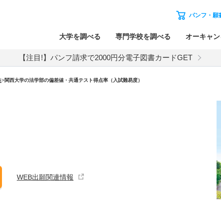
パンフ・願
大学を調べる
専門学校を調べる
オーキャン
【注目!】パンフ請求で2000円分電子図書カードGET
値
>
関西大学の法学部の偏差値・共通テスト得点率（入試難易度）
WEB出願関連情報