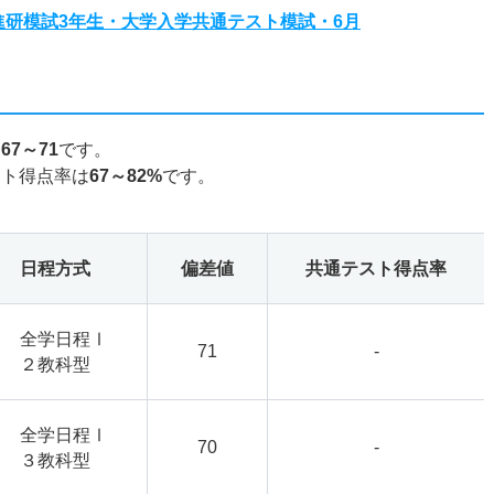
度進研模試3年生・大学入学共通テスト模試・6月
は
67～71
です。
スト得点率は
67～82%
です。
日程方式
偏差値
共通テスト得点率
全学日程Ⅰ
71
-
２教科型
全学日程Ⅰ
70
-
３教科型