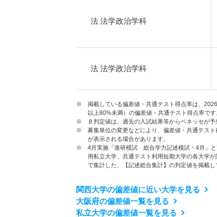
法 法学政治学科
法 法学政治学科
※ 掲載している偏差値・共通テスト得点率は、202
以上80%未満）の偏差値・共通テスト得点率です
※ Ｂ判定値は、過去の入試結果等からベネッセが予
※ 募集単位の変更などにより、偏差値・共通テスト
が表示される場合があります。
※ 4月実施「進研模試 総合学力記述模試・4月」
用私立大学、共通テスト利用短期大学の各大学が
で集計した、【記述総合集計】の判定値を掲載し
関西大学の偏差値に近い大学を見る
大阪府の偏差値一覧を見る
私立大学の偏差値一覧を見る