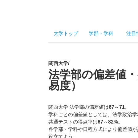
大学トップ
学部
・
学科
注目
関西大学/
法学部の偏差値・
易度）
関西大学 法学部の偏差値は
67～71
。
学科ごとの偏差値としては、法学政治学
共通テストの得点率は
67～82%
。
各学部・学科や日程方式により偏差値が
役立てよう。