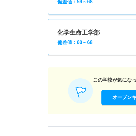
偏差値：59～68
化学生命工学部
偏差値：60～68
この学校が気にな
オープン