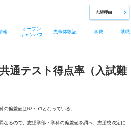
志望理由
オー
プン
情報
先輩
体験記
学費
就職
キャン
パス
共通テスト得点率（入試難
科の偏差値は
67～71
となっている。
異なるので、志望学部・学科の偏差値を調べ、志望校決定に