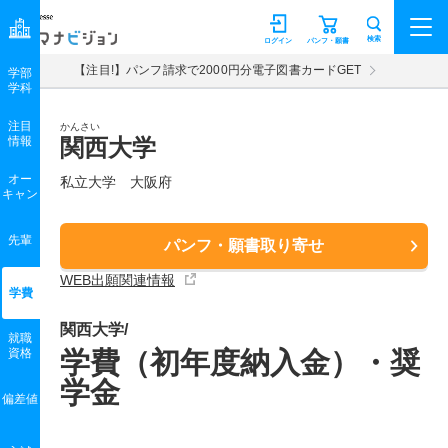
マナビジョン
検索
ログイン
パンフ・願書
【注目!】パンフ請求で2000円分電子図書カードGET
学部
学科
注目
かんさい
情報
関西大学
オー
私立大学 大阪府
キャン
先輩
パンフ・願書取り寄せ
WEB出願関連情報
学費
関西大学/
就職
資格
学費（初年度納入金）・奨
学金
偏差値