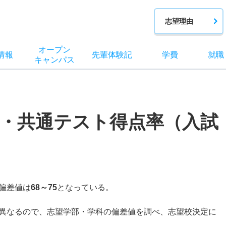
志望理由
オー
プン
情報
先輩
体験記
学費
就職
キャン
パス
・共通テスト得点率（入試
偏差値は
68～75
となっている。
異なるので、志望学部・学科の偏差値を調べ、志望校決定に