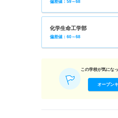
偏差値：59～68
化学生命工学部
偏差値：60～68
この学校が気にな
オープン