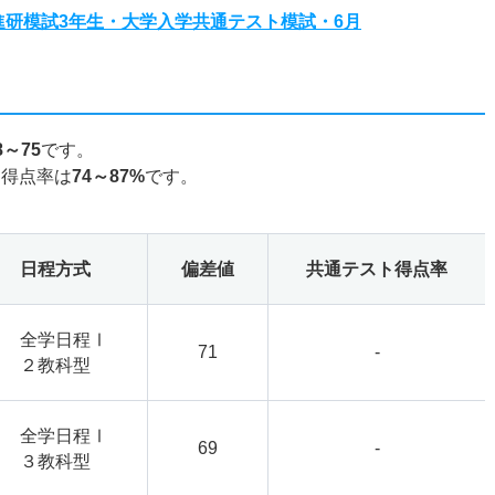
度進研模試3年生・大学入学共通テスト模試・6月
8～75
です。
ト得点率は
74～87%
です。
日程方式
偏差値
共通テスト得点率
全学日程Ⅰ
71
-
２教科型
全学日程Ⅰ
69
-
３教科型