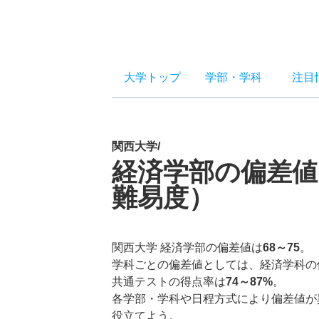
大学トップ
学部
・
学科
注目
関西大学/
経済学部の偏差値
難易度）
関西大学 経済学部の偏差値は
68～75
。
学科ごとの偏差値としては、経済学科の
共通テストの得点率は
74～87%
。
各学部・学科や日程方式により偏差値が
役立てよう。