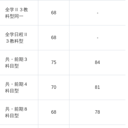
全学Ⅱ３教
68
-
科型同一
全学日程Ⅱ
68
-
３教科型
共・前期３
75
84
科目型
共・前期４
70
81
科目型
共・前期８
68
78
科目型