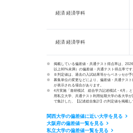
経済 経済学科
経済 経済学科
※ 掲載している偏差値・共通テスト得点率は、202
以上80%未満）の偏差値・共通テスト得点率です
※ Ｂ判定値は、過去の入試結果等からベネッセが予
※ 募集単位の変更などにより、偏差値・共通テスト
が表示される場合があります。
※ 4月実施「進研模試 総合学力記述模試・4月」
用私立大学、共通テスト利用短期大学の各大学が
で集計した、【記述総合集計】の判定値を掲載し
関西大学の偏差値に近い大学を見る
大阪府の偏差値一覧を見る
私立大学の偏差値一覧を見る