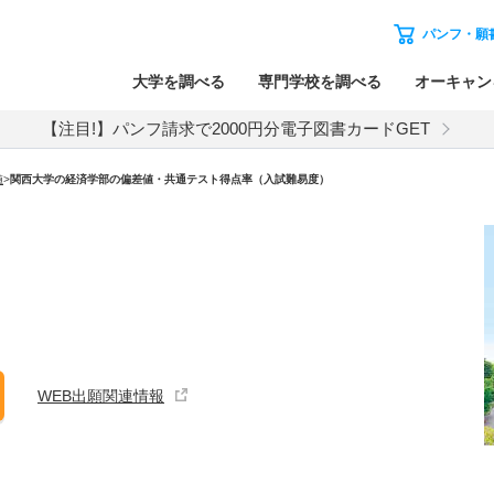
パンフ・願
大学を調べる
専門学校を調べる
オーキャン
【注目!】パンフ請求で2000円分電子図書カードGET
値
>
関西大学の経済学部の偏差値・共通テスト得点率（入試難易度）
WEB出願関連情報