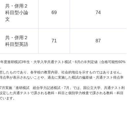
共・併用２
科目型小論
69
74
文
共・併用２
71
87
科目型英語
6年度進研模試3年生・大学入学共通テスト模試・6月のＢ判定値（合格可能性60%
。
想したものであり、各学校の教育内容、社会的地位を示すものではありません。
得点率が表示されないことや、過去に実施した模試の偏差値・共通テスト得点率
と7月実施「進研模試 総合学力記述模試・7月」では、国公立大学、共通テスト利
設定した共通テストで課される教科・科目と個別学力検査で課される教科・科目
ています。