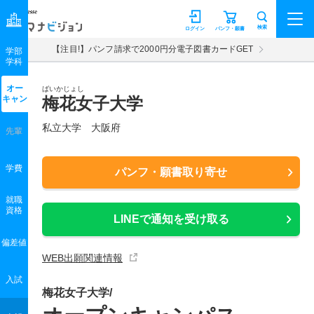
マナビジョン
検索
ログイン
パンフ・願書
【注目!】パンフ請求で2000円分電子図書カードGET
学部
学科
オー
ばいかじょし
キャン
梅花女子大学
私立大学 大阪府
先輩
学費
パンフ・願書取り寄せ
就職
資格
LINEで通知を受け取る
偏差値
WEB出願関連情報
入試
梅花女子大学/