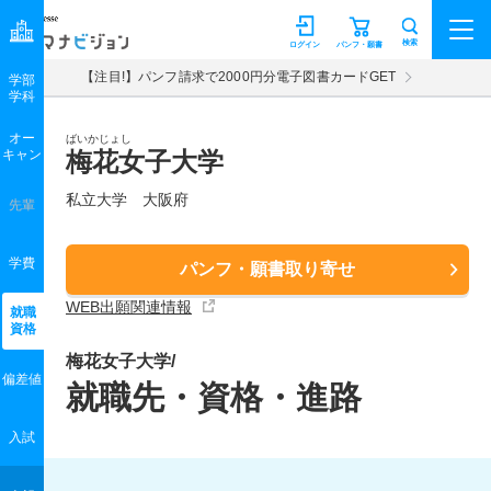
マナビジョン
検索
ログイン
パンフ・願書
【注目!】パンフ請求で2000円分電子図書カードGET
学部
学科
オー
ばいかじょし
キャン
梅花女子大学
私立大学 大阪府
先輩
学費
パンフ・願書取り寄せ
WEB出願関連情報
就職
資格
梅花女子大学/
偏差値
就職先・資格・進路
入試