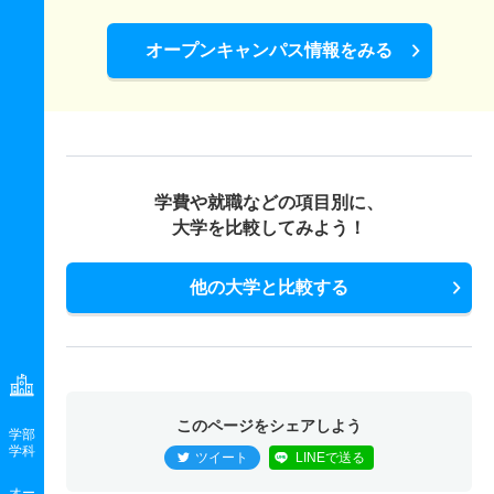
教育学科／数学教育専攻 一般 後期
オープンキャンパス情報をみる
2人
6.70倍
4.80倍
20人
20人
3人
－
教育学科／数学教育専攻 一般 共テ 前期４科目型
2人
3倍
2.50倍
62人
62人
21人
55.70
教育学科／数学教育専攻 一般 共テ 前期６科目型
学費や就職などの項目別に、
2人
5.70倍
2.70倍
17人
17人
3人
54.20
大学を比較してみよう！
教育学科／数学教育専攻 一般 共テ 前期７科目型
他の大学と比較する
2人
1.90倍
－
35人
35人
18人
54
教育学科／数学教育専攻 一般 共テ プラス第１回
2人
3.50倍
3倍
35人
35人
10人
61.10
教育学科／数学教育専攻 一般 ニ 後期
このページをシェアしよう
学部
2人
2倍
1倍
7人
6人
3人
－
学科
ツイート
LINEで送る
教育学科／数学教育専攻 一般 ニ プラス第２回
オー