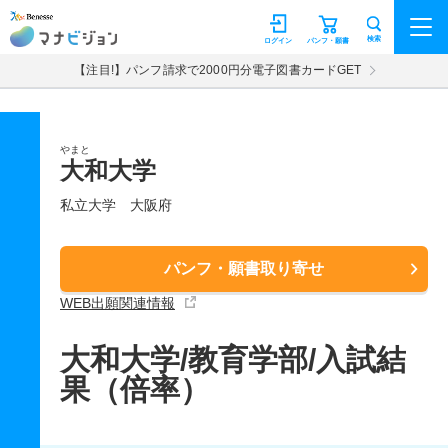
マナビジョン
検索
ログイン
パンフ・願書
【注目!】パンフ請求で2000円分電子図書カードGET
やまと
大和大学
私立大学
大阪府
パンフ・願書取り寄せ
WEB出願関連情報
大和大学/教育学部/入試結
果（倍率）