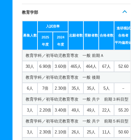
教育学部
入試倍率
進研模試
募集人数
志願者数
受験者数
合格者数
合格者
2025
2024
平均偏差値
年度
年度
教育学科／初等幼児教育専攻 一般 前期Ａ
30人
6.90倍
3.60倍
465人
464人
67人
52.60
教育学科／初等幼児教育専攻 一般 後期
6人
7倍
2.30倍
35人
35人
5人
－
教育学科／初等幼児教育専攻 一般 共テ 前期３科目型
3人
2.20倍
3.40倍
49人
49人
22人
55.20
教育学科／初等幼児教育専攻 一般 共テ 前期５科目型
3人
2.30倍
2.10倍
26人
25人
11人
50.60