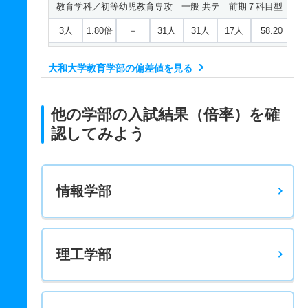
教育学科／初等幼児教育専攻 一般 共テ 前期７科目型
3人
1.80倍
－
31人
31人
17人
58.20
教育学科／初等幼児教育専攻 一般 ニ 後期
大和大学教育学部の偏差値を見る
1人
2倍
－
8人
8人
4人
－
教育学科／初等幼児教育専攻 推薦 学校推薦型公募制
他の学部の入試結果（倍率）を確
45人
3.70倍
2.70倍
495人
492人
132人
－
認してみよう
教育学科／国語教育専攻 一般 前期Ａ
7人
8.50倍
5.50倍
180人
179人
21人
52.50
情報学部
教育学科／国語教育専攻 一般 後期
2人
6.50倍
3.50倍
13人
13人
2人
－
教育学科／国語教育専攻 一般 共テ 前期３科目型
理工学部
2人
1.70倍
8.50倍
24人
24人
14人
54.70
教育学科／国語教育専攻 一般 共テ 前期５科目型