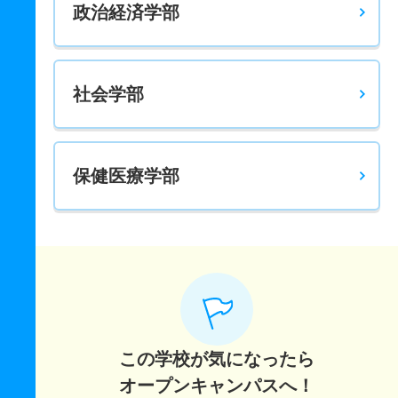
政治経済学部
2人
1.60倍
1.40倍
14人
14人
9人
59.70
教育学科／国語教育専攻 一般 共テ 前期７科目型
2人
1.40倍
－
15人
15人
11人
54.40
社会学部
教育学科／国語教育専攻 一般 共テ プラス第１回
2人
5倍
11倍
15人
15人
3人
52.10
教育学科／国語教育専攻 一般 ニ 後期
保健医療学部
2人
7倍
4倍
7人
7人
1人
－
教育学科／国語教育専攻 一般 ニ プラス第２回
1人
3倍
－
3人
3人
1人
－
教育学科／国語教育専攻 推薦 学校推薦型公募制
10人
4.20倍
4.10倍
159人
156人
37人
－
この学校が気になったら
教育学科／数学教育専攻 一般 前期Ａ
オープンキャンパスへ！
7人
8.20倍
9.10倍
139人
139人
17人
50.50