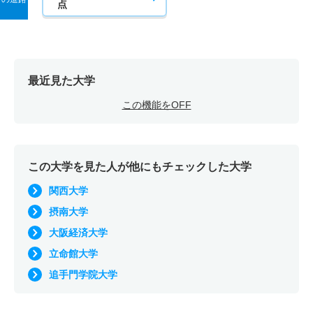
2人
2倍
－
4人
4人
2人
61.50
点
教育学科／英語教育専攻 一般 共テ プラス第１回
2人
2.50倍
3倍
5人
5人
2人
55.40
教育学科／英語教育専攻 一般 ニ 後期
最近見た大学
2人
6倍
2倍
6人
6人
1人
－
この機能をOFF
教育学科／英語教育専攻 一般 ニ プラス第２回
1人
3倍
1倍
3人
3人
1人
－
この大学を見た人が他にもチェックした大学
教育学科／英語教育専攻 推薦 学校推薦型公募制
関西大学
10人
2.30倍
1.70倍
108人
108人
46人
－
摂南大学
大阪経済大学
立命館大学
追手門学院大学