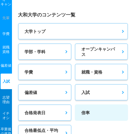
キャン
1人
7倍
5倍
7人
7人
1人
－
大和大学のコンテンツ一覧
先輩
教育学科／数学教育専攻 推薦 学校推薦型公募制
10人
4.50倍
3.40倍
183人
183人
41人
－
大学トップ
学費
教育学科／英語教育専攻 一般 前期Ａ
就職
オープンキャンパ
7人
3.70倍
2.50倍
85人
84人
23人
54.40
学部・学科
資格
ス
教育学科／英語教育専攻 一般 後期
偏差値
学費
就職・資格
2人
7倍
3倍
7人
7人
1人
－
入試
教育学科／英語教育専攻 一般 共テ 前期３科目型
偏差値
入試
2人
2.20倍
3.70倍
11人
11人
5人
63.20
志望
理由
教育学科／英語教育専攻 一般 共テ 前期５科目型
合格発表日
倍率
イチ
2人
1倍
3.70倍
2人
2人
2人
69.70
オシ
教育学科／英語教育専攻 一般 共テ 前期７科目型
卒業後
合格最低点・平均
の進路