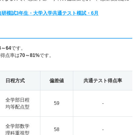
度進研模試3年生・大学入学共通テスト模試・6月
8～64
です。
ト得点率は
70～81%
です。
日程方式
偏差値
共通テスト得点率
全学部日程
59
-
均等配点型
全学部数学
58
-
理科重視型