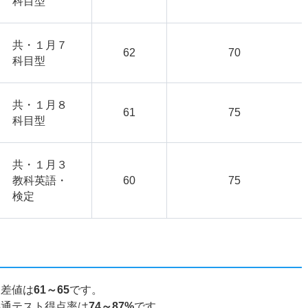
科目型
共・１月７
62
70
科目型
共・１月８
61
75
科目型
共・１月３
教科英語・
60
75
検定
偏差値は
61～65
です。
共通テスト得点率は
74～87%
です。