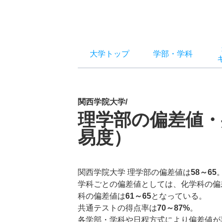
大学トップ
学部
・
学科
関西学院大学/
理学部の偏差値・
易度）
関西学院大学 理学部の偏差値は
58～65
学科ごとの偏差値としては、化学科の偏
科の偏差値は
61～65
となっている。
共通テストの得点率は
70～87%
。
各学部・学科や日程方式により偏差値が