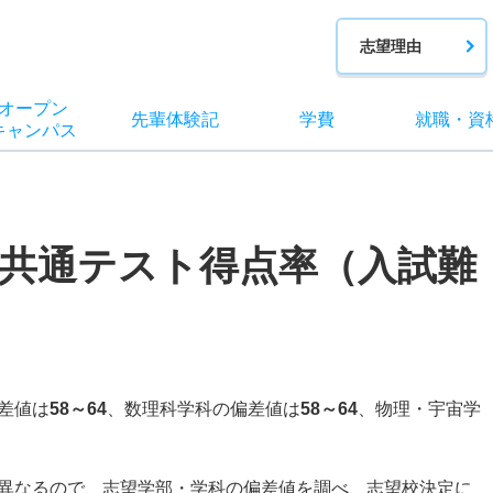
志望理由
オー
プン
先輩
体験記
学費
就職
・
資
キャン
パス
共通テスト得点率（入試難
。
差値は
58～64
、数理科学科の偏差値は
58～64
、物理・宇宙学
異なるので、志望学部・学科の偏差値を調べ、志望校決定に