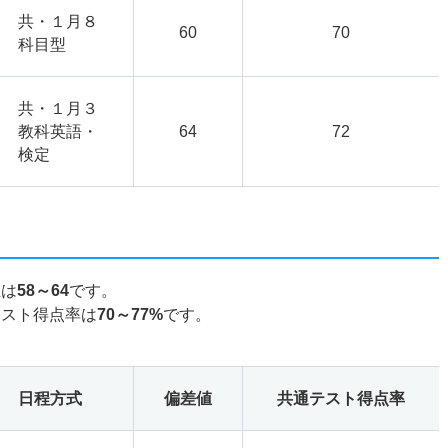
共・１月８
60
70
科目型
共・１月３
教科英語・
64
72
検定
値は
58～64
です。
テスト得点率は
70～77%
です。
日程方式
偏差値
共通テスト得点率