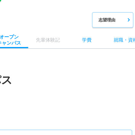
志望理由
オー
プン
先輩
体験記
学費
就職
・
資
キャン
パス
パス
）