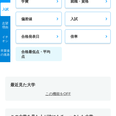
学費
就職・資格
入試
偏差値
入試
志望
理由
合格発表日
倍率
イチ
オシ
卒業後
合格最低点・平均
の進路
点
最近見た大学
この機能をOFF