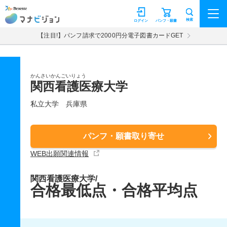
マナビジョン
検索
ログイン
パンフ・願書
【注目!】パンフ請求で2000円分電子図書カードGET
かんさいかんごいりょう
関西看護医療大学
私立大学
兵庫県
パンフ・願書取り寄せ
WEB出願関連情報
関西看護医療大学/
合格最低点・合格平均点