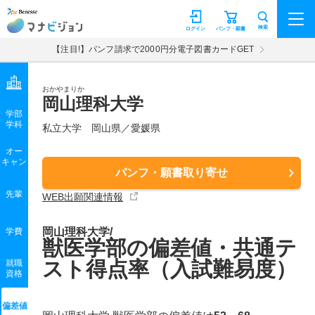
マナビジョン
検索
ログイン
パンフ・願書
【注目!】パンフ請求で2000円分電子図書カードGET
おかやまりか
岡山理科大学
学部
学科
私立大学
岡山県／愛媛県
オー
キャン
パンフ・願書取り寄せ
先輩
WEB出願関連情報
岡山理科大学/
学費
獣医学部の偏差値・共通テ
スト得点率（入試難易度）
就職
資格
偏差値