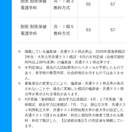
獣医 獣医保健
共・Ⅰ期３
55
57
看護学科
教科方式
獣医 獣医保健
共・Ⅰ期５
53
57
看護学科
教科方式
※ 掲載している偏差値・共通テスト得点率は、2026年度進研模試
3年生・大学入学共通テスト模試・6月のＢ判定値（合格可能性
60%以上80%未満）の偏差値・共通テスト得点率です。
※ Ｂ判定値は、過去の入試結果等からベネッセが予想したもので
あり、各学校の教育内容、社会的地位を示すものではありませ
ん。
※ 募集単位の変更などにより、偏差値・共通テスト得点率が表示
されないことや、過去に実施した模試の偏差値・共通テスト得
点率が表示される場合があります。
※ 4月実施「進研模試 総合学力記述模試・4月」と7月実施「進
研模試 総合学力記述模試・7月」では、国公立大学、共通テス
ト利用私立大学、共通テスト利用短期大学の各大学が設定した
共通テストで課される教科・科目と個別学力検査で課される教
科・科目で集計した、【記述総合集計】の判定値を掲載してい
ます。