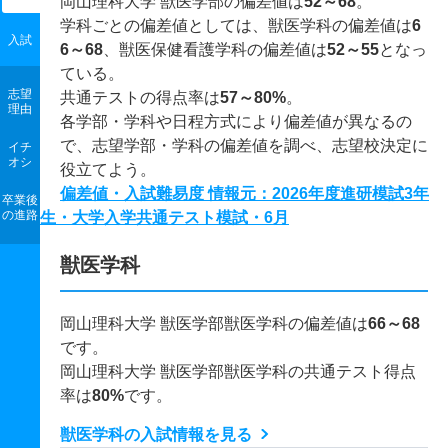
岡山理科大学 獣医学部の偏差値は
52～68
。
学科ごとの偏差値としては、獣医学科の偏差値は
6
入試
6～68
、獣医保健看護学科の偏差値は
52～55
となっ
ている。
志望
共通テストの得点率は
57～80%
。
理由
各学部・学科や日程方式により偏差値が異なるの
で、志望学部・学科の偏差値を調べ、志望校決定に
イチ
オシ
役立てよう。
偏差値・入試難易度 情報元：2026年度進研模試3年
卒業後
の進路
生・大学入学共通テスト模試・6月
獣医学科
岡山理科大学 獣医学部獣医学科の偏差値は
66～68
です。
岡山理科大学 獣医学部獣医学科の共通テスト得点
率は
80%
です。
獣医学科の入試情報を見る