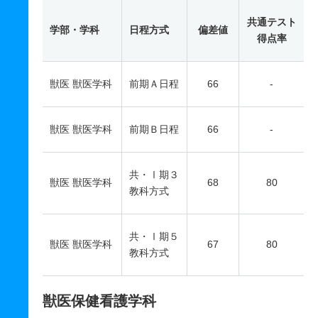
共通テスト
学部・学科
日程方式
偏差値
得点率
獣医 獣医学科
前期Ａ日程
66
-
獣医 獣医学科
前期Ｂ日程
66
-
共・Ⅰ期３
獣医 獣医学科
68
80
教科方式
共・Ⅰ期５
獣医 獣医学科
67
80
教科方式
獣医保健看護学科