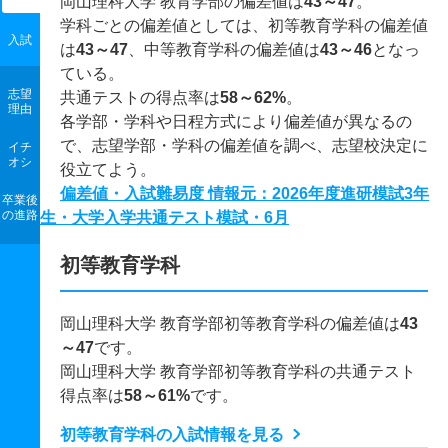
岡山理科大学 教育学部の偏差値は
43～47
。
学科ごとの偏差値としては、初等教育学科の偏差値
入試
は
43～47
、中等教育学科の偏差値は
43～46
となっ
ている。
志望
共通テストの得点率は
58～62%
。
理由
各学部・学科や日程方式により偏差値が異なるの
で、志望学部・学科の偏差値を調べ、志望校決定に
イチ
オシ
役立てよう。
偏差値・入試難易度 情報元：2026年度進研模試3年
卒業後
の進路
生・大学入学共通テスト模試・6月
初等教育学科
岡山理科大学 教育学部初等教育学科の偏差値は
43
～47
です。
岡山理科大学 教育学部初等教育学科の共通テスト
得点率は
58～61%
です。
初等教育学科の入試情報を見る