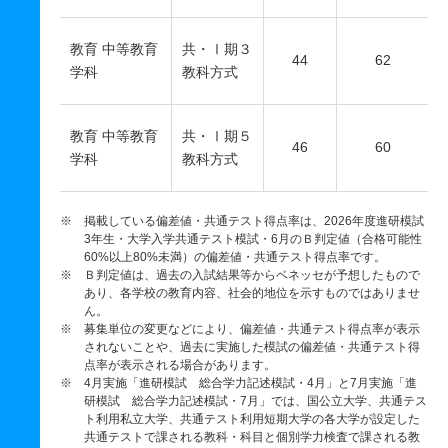
教育 中等教育
共・Ⅰ期３
44
62
学科
教科方式
教育 中等教育
共・Ⅰ期５
46
60
学科
教科方式
※ 掲載している偏差値・共通テスト得点率は、2026年度進研模試
3年生・大学入学共通テスト模試・6月のＢ判定値（合格可能性
60%以上80%未満）の偏差値・共通テスト得点率です。
※ Ｂ判定値は、過去の入試結果等からベネッセが予想したもので
あり、各学校の教育内容、社会的地位を示すものではありませ
ん。
※ 募集単位の変更などにより、偏差値・共通テスト得点率が表示
されないことや、過去に実施した模試の偏差値・共通テスト得
点率が表示される場合があります。
※ 4月実施「進研模試 総合学力記述模試・4月」と7月実施「進
研模試 総合学力記述模試・7月」では、国公立大学、共通テス
ト利用私立大学、共通テスト利用短期大学の各大学が設定した
共通テストで課される教科・科目と個別学力検査で課される教