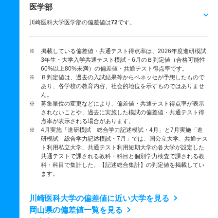
医学部
川崎医科大学医学部の偏差値は
72
です。
※ 掲載している偏差値・共通テスト得点率は、2026年度進研模試
3年生・大学入学共通テスト模試・6月のＢ判定値（合格可能性
60%以上80%未満）の偏差値・共通テスト得点率です。
※ Ｂ判定値は、過去の入試結果等からベネッセが予想したもので
あり、各学校の教育内容、社会的地位を示すものではありませ
ん。
※ 募集単位の変更などにより、偏差値・共通テスト得点率が表示
されないことや、過去に実施した模試の偏差値・共通テスト得
点率が表示される場合があります。
※ 4月実施「進研模試 総合学力記述模試・4月」と7月実施「進
研模試 総合学力記述模試・7月」では、国公立大学、共通テス
ト利用私立大学、共通テスト利用短期大学の各大学が設定した
共通テストで課される教科・科目と個別学力検査で課される教
科・科目で集計した、【記述総合集計】の判定値を掲載してい
ます。
川崎医科大学の偏差値に近い大学を見る
岡山県の偏差値一覧を見る