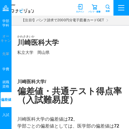
マナビジョン
検索
ログイン
パンフ・願書
【注目!】パンフ請求で2000円分電子図書カードGET
学部
学科
オー
かわさきいか
キャン
川崎医科大学
私立大学 岡山県
先輩
学費
川崎医科大学/
就職
資格
偏差値・共通テスト得点率
（入試難易度）
偏差値
入試
川崎医科大学の偏差値は
72
。
学部ごとの偏差値としては、医学部の偏差値は
72