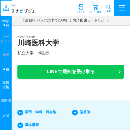
マナビジョン
検索
ログイン
パンフ・願書
【注目!】パンフ請求で2000円分電子図書カードGET
学部
学科
オー
かわさきいか
キャン
川崎医科大学
私立大学 岡山県
先輩
学費
LINEで通知を受け取る
就職
資格
偏差値
学部・学科・所在地
偏差値
入試
基本情報