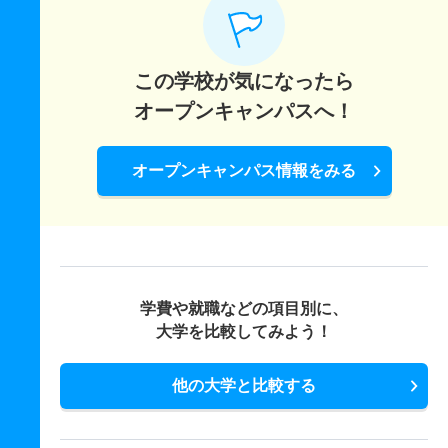
48人
1.50倍
1.50倍
219人
212人
143人
－
機械システム工学科 一般 共テ 前期
海洋生物科学科 一般 後期日程
3人
－
－
61人
非公表
40人
48.40
この学校が気になったら
若干名
1.50倍
1.50倍
219人
212人
143人
－
機械システム工学科 一般 ニ 後期
オープンキャンパスへ！
海洋生物科学科 一般 共テ 前期
若干名
－
－
61人
非公表
40人
－
7人
－
－
109人
非公表
74人
51.20
機械システム工学科 推薦 公募推薦型Ａ日程
オープンキャンパス情報をみる
海洋生物科学科 一般 ニ 後期
10人
1.30倍
1.50倍
45人
45人
35人
－
若干名
－
－
109人
非公表
74人
－
機械システム工学科 推薦 公募推薦型Ｂ日程
海洋生物科学科 推薦 公募推薦型Ａ日程
10人
1.30倍
1.50倍
45人
45人
35人
－
22人
1.70倍
1.20倍
83人
83人
50人
－
学費や就職などの項目別に、
海洋生物科学科 推薦 公募推薦型Ｂ日程
大学を比較してみよう！
22人
1.70倍
1.20倍
83人
83人
50人
－
他の大学と比較する