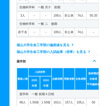
建築学科 一般 ニ 後期
生物科学科 一般 共テ 前期
10人
1.40倍
1.20倍
68人
68人
49人
－
若干名
－
－
61人
非公表
40人
－
3人
－
－
109人
非公表
74人
50.20
メディア・映像学科 推薦 公募推薦型Ｂ日程
建築学科 推薦 公募推薦型Ａ日程
生物科学科 一般 ニ 後期
10人
1.40倍
1.20倍
68人
68人
49人
－
14人
1.30倍
1.50倍
45人
45人
35人
－
若干名
－
－
109人
非公表
74人
－
建築学科 推薦 公募推薦型Ｂ日程
生物科学科 推薦 公募推薦型Ａ日程
14人
1.30倍
1.50倍
45人
45人
35人
－
福山大学生命工学部の偏差値を見る
10人
1.70倍
1.20倍
83人
83人
50人
－
福山大学生命工学部の入試結果（倍率）を見る
情報工学科 一般 前期Ａ日程
生物科学科 推薦 公募推薦型Ｂ日程
25人
1.40倍
1.40倍
179人
174人
125人
43.80
薬学部
10人
1.70倍
1.20倍
83人
83人
50人
－
情報工学科 一般 前期Ｂ日程
入試倍率
健康栄養科学科 一般 前期Ａ日程
進研模試
25人
1.40倍
1.40倍
179人
174人
125人
－
募集人数
志願者数
受験者数
合格者数
合格者
2025
2024
18人
1.50倍
1.50倍
219人
212人
143人
48.80
平均偏差値
情報工学科 一般 後期日程
年度
年度
健康栄養科学科 一般 前期Ｂ日程
薬学科 一般 前期Ａ日程
若干名
1.40倍
1.40倍
179人
174人
125人
－
18人
1.50倍
1.50倍
219人
212人
143人
－
48人
1.50倍
1.50倍
163人
157人
105人
50
情報工学科 一般 共テ 前期