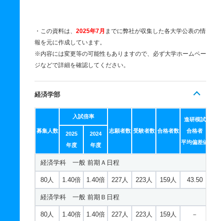
・この資料は、
2025年7月
までに弊社が収集した各大学公表の情
報を元に作成しています。
※内容には変更等の可能性もありますので、必ず大学ホームペー
ジなどで詳細を確認してください。
経済学部
入試倍率
進研模試
募集人数
志願者数
受験者数
合格者数
合格者
2025
2024
平均偏差値
年度
年度
経済学科 一般 前期Ａ日程
80人
1.40倍
1.40倍
227人
223人
159人
43.50
経済学科 一般 前期Ｂ日程
80人
1.40倍
1.40倍
227人
223人
159人
－