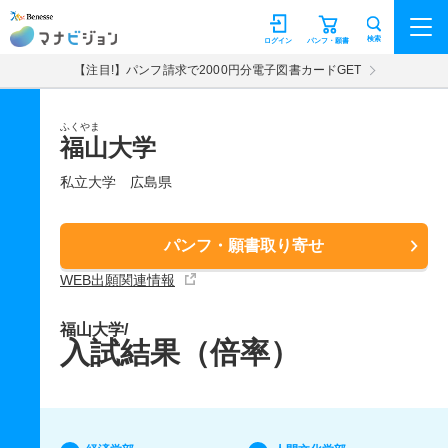
マナビジョン
検索
ログイン
パンフ・願書
【注目!】パンフ請求で2000円分電子図書カードGET
ふくやま
福山大学
私立大学
広島県
パンフ・願書取り寄せ
WEB出願関連情報
福山大学/
入試結果（倍率）