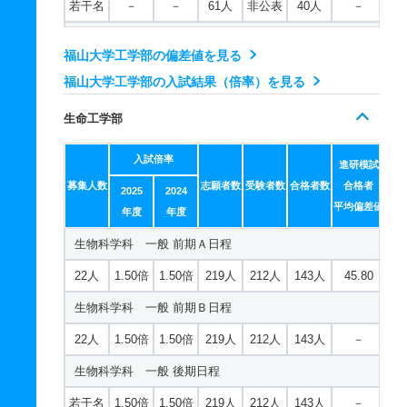
若干名
－
－
61人
非公表
40人
－
心理学科 推薦 公募推薦型Ｂ日程
電気電子工学科 推薦 公募推薦型Ａ日程
14人
1.40倍
1.20倍
68人
68人
49人
－
福山大学工学部の偏差値を見る
6人
1.30倍
1.50倍
45人
45人
35人
－
福山大学工学部の入試結果（倍率）を見る
メディア・映像学科 一般 前期Ａ日程
電気電子工学科 推薦 公募推薦型Ｂ日程
22人
1.40倍
1.40倍
131人
129人
94人
43.40
生命工学部
6人
1.30倍
1.50倍
45人
45人
35人
－
メディア・映像学科 一般 前期Ｂ日程
入試倍率
建築学科 一般 前期Ａ日程
進研模試
22人
1.40倍
1.40倍
131人
129人
94人
－
募集人数
志願者数
受験者数
合格者数
合格者
2025
2024
31人
1.40倍
1.40倍
179人
174人
125人
45.70
平均偏差値
メディア・映像学科 一般 後期日程
年度
年度
建築学科 一般 前期Ｂ日程
生物科学科 一般 前期Ａ日程
若干名
1.40倍
1.40倍
131人
129人
94人
－
31人
1.40倍
1.40倍
179人
174人
125人
－
22人
1.50倍
1.50倍
219人
212人
143人
45.80
メディア・映像学科 一般 共テ 前期
建築学科 一般 後期日程
生物科学科 一般 前期Ｂ日程
3人
－
－
69人
非公表
56人
43
若干名
1.40倍
1.40倍
179人
174人
125人
－
22人
1.50倍
1.50倍
219人
212人
143人
－
メディア・映像学科 一般 ニ 後期
建築学科 一般 共テ 前期
生物科学科 一般 後期日程
若干名
－
－
69人
非公表
56人
－
4人
－
－
61人
非公表
40人
53.80
若干名
1.50倍
1.50倍
219人
212人
143人
－
メディア・映像学科 推薦 公募推薦型Ａ日程