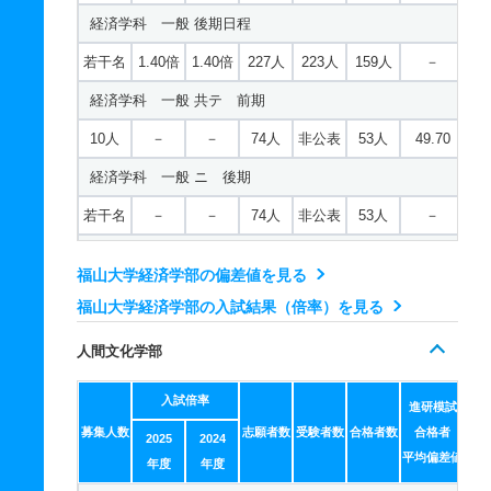
経済学科 一般 後期日程
若干名
1.40倍
1.40倍
227人
223人
159人
－
経済学科 一般 共テ 前期
10人
－
－
74人
非公表
53人
49.70
経済学科 一般 ニ 後期
若干名
－
－
74人
非公表
53人
－
経済学科 推薦 公募推薦型Ａ日程
福山大学経済学部の偏差値を見る
36人
1.40倍
1.50倍
46人
46人
32人
－
福山大学経済学部の入試結果（倍率）を見る
経済学科 推薦 公募推薦型Ｂ日程
人間文化学部
36人
1.40倍
1.50倍
46人
46人
32人
－
入試倍率
国際経済学科 一般 前期Ａ日程
進研模試
募集人数
志願者数
受験者数
合格者数
合格者
2025
2024
18人
1.40倍
1.40倍
227人
223人
159人
41.30
平均偏差値
年度
年度
国際経済学科 一般 前期Ｂ日程