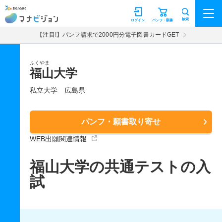
マナビジョン
検索
ログイン
パンフ・願書
【注目!】パンフ請求で2000円分電子図書カードGET
ふくやま
福山大学
私立大学
広島県
パンフ・願書取り寄せ
WEB出願関連情報
福山大学の共通テストの入
試