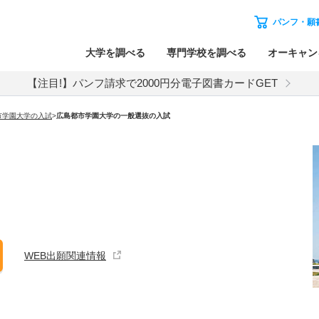
パンフ・願
大学を調べる
専門学校を調べる
オーキャン
【注目!】パンフ請求で2000円分電子図書カードGET
市学園大学
の入試
>
広島都市学園大学
の
一般選抜の入試
WEB出願関連情報