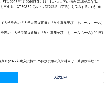
 iBTは2026年1月20日以前に取得したスコアの場合,基準が異なる。
を与える。GTEC680点以上は個別試験（英語）を免除する。(その他
必ず大学発表の「入学者選抜要項」「学生募集要項」を
ホームページ
な
学発表の「入学者選抜要項」「学生募集要項」を
ホームページ
などで確
 前期Ｂ(2027年度入試情報)の個別試験の入試科目は、受験教科数：2
入試日程