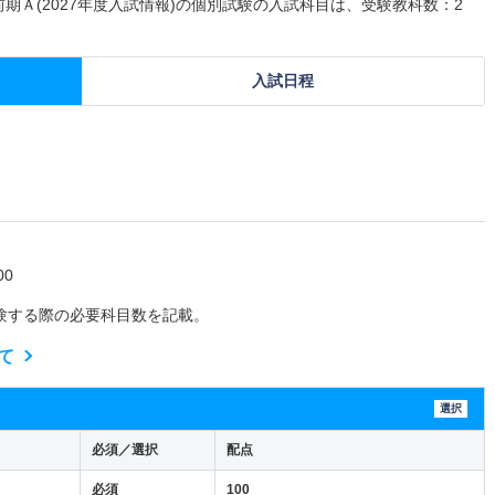
 前期Ａ(2027年度入試情報)の個別試験の入試科目は、受験教科数：2
入試日程
0
験する際の必要科目数を記載。
て
選択
必須／選択
配点
必須
100