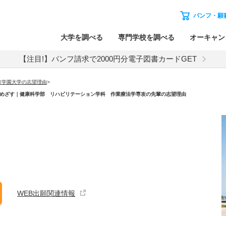
パンフ・願
大学を調べる
専門学校を調べる
オーキャン
【注目!】パンフ請求で2000円分電子図書カードGET
市学園大学の志望理由
>
めざす｜健康科学部 リハビリテーション学科 作業療法学専攻の先輩の志望理由
WEB出願関連情報