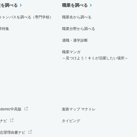
校を調べる
職業を調べる
キャンパスを調べる（専門学校）
職業名から調べる
界特集
職業分野から調べる
適職・適学診断
職業マンガ
～見つけよう！キミが活躍したい場所～
ademic中高版
進路マップ マナトレ
ナビ
タイピング
志望理由書ナビ