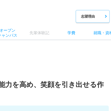
志望理由
オー
プン
先輩
体験記
学費
就職
・
資
キャン
パス
能力を高め、笑顔を引き出せる作