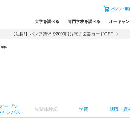
パンフ・願
大学を調べる
専門学校を調べる
オーキャン
【注目!】パンフ請求で2000円分電子図書カードGET
・学科
オー
プン
先輩
体験記
学費
就職
・
資
キャン
パス