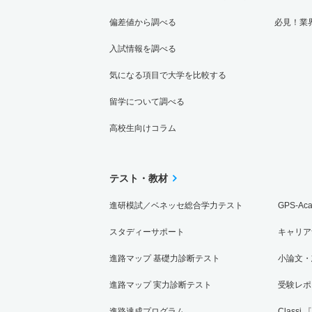
偏差値から調べる
必見！業
入試情報を調べる
気になる項目で大学を比較する
留学について調べる
高校生向けコラム
テスト・教材
進研模試／ベネッセ総合学力テスト
GPS-Ac
スタディーサポート
キャリア
進路マップ 基礎力診断テスト
小論文・
進路マップ 実力診断テスト
受験レポ
進路達成プログラム
Classi