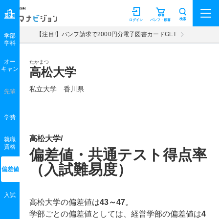
マナビジョン
検索
ログイン
パンフ・願書
【注目!】パンフ請求で2000円分電子図書カードGET
学部
学科
オー
たかまつ
キャン
高松大学
私立大学 香川県
先輩
学費
高松大学/
就職
資格
偏差値・共通テスト得点率
（入試難易度）
偏差値
入試
高松大学の偏差値は
43～47
。
学部ごとの偏差値としては、経営学部の偏差値は
4