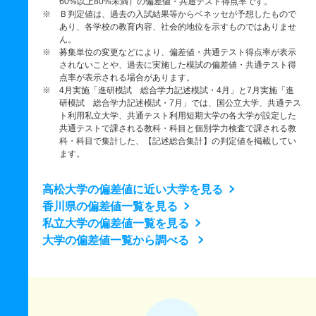
60%以上80%未満）の偏差値・共通テスト得点率です。
※ Ｂ判定値は、過去の入試結果等からベネッセが予想したもので
あり、各学校の教育内容、社会的地位を示すものではありませ
ん。
※ 募集単位の変更などにより、偏差値・共通テスト得点率が表示
されないことや、過去に実施した模試の偏差値・共通テスト得
点率が表示される場合があります。
※ 4月実施「進研模試 総合学力記述模試・4月」と7月実施「進
研模試 総合学力記述模試・7月」では、国公立大学、共通テス
ト利用私立大学、共通テスト利用短期大学の各大学が設定した
共通テストで課される教科・科目と個別学力検査で課される教
科・科目で集計した、【記述総合集計】の判定値を掲載してい
ます。
高松大学の偏差値に近い大学を見る
香川県の偏差値一覧を見る
私立大学の偏差値一覧を見る
大学の偏差値一覧から調べる