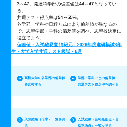
3～47
、発達科学部の偏差値は
44～47
となってい
る。
共通テスト得点率は
54～55%
。
各学部・学科や日程方式により偏差値が異なるの
で、志望学部・学科の偏差値を調べ、志望校決定に
役立てよう。
偏差値・入試難易度 情報元：2026年度進研模試3年
生・大学入学共通テスト模試・6月
高松大学の各学部の偏差値
学部・学科ごとの偏差値・
を比較する
共通テスト得点率を調べる
入試結果（倍率）一覧を見
入試結果（合格最低点・合
る
格平均点）一覧を見る