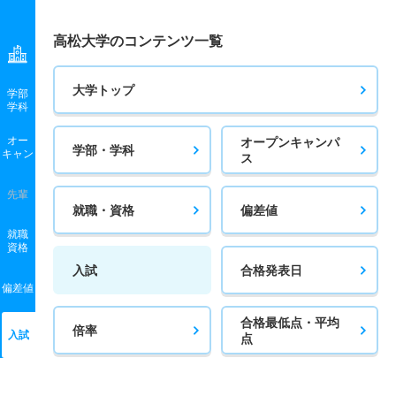
高松大学のコンテンツ一覧
大学トップ
学部
学科
オー
オープンキャンパ
学部・学科
キャン
ス
先輩
就職・資格
偏差値
就職
資格
入試
合格発表日
偏差値
合格最低点・平均
倍率
入試
点