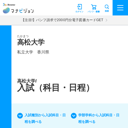
マナビジョン
検索
ログイン
パンフ・願書
【注目!】パンフ請求で2000円分電子図書カードGET
たかまつ
高松大学
私立大学
香川県
高松大学/
入試（科目・日程）
入試種別から入試科目・日
学部学科から入試科目・日
程を調べる
程を調べる