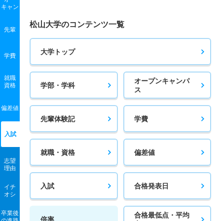
キャン
松山大学のコンテンツ一覧
先輩
大学トップ
学費
就職
オープンキャンパ
学部・学科
資格
ス
偏差値
先輩体験記
学費
入試
就職・資格
偏差値
志望
理由
入試
合格発表日
イチ
オシ
卒業後
合格最低点・平均
倍率
の進路