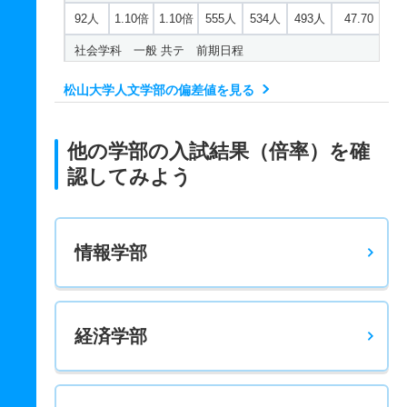
92人
1.10倍
1.10倍
555人
534人
493人
47.70
社会学科 一般 共テ 前期日程
30人
1.20倍
1.20倍
321人
321人
258人
52.10
松山大学人文学部の偏差値を見る
社会学科 一般 ニ 後期日程
3人
5倍
1.30倍
15人
15人
3人
－
他の学部の入試結果（倍率）を確
認してみよう
情報学部
経済学部