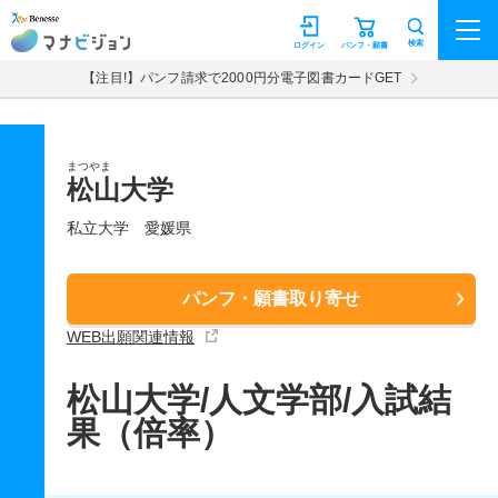
マナビジョン
検索
ログイン
パンフ・願書
【注目!】パンフ請求で2000円分電子図書カードGET
まつやま
松山大学
私立大学
愛媛県
パンフ・願書取り寄せ
WEB出願関連情報
松山大学/人文学部/入試結
果（倍率）