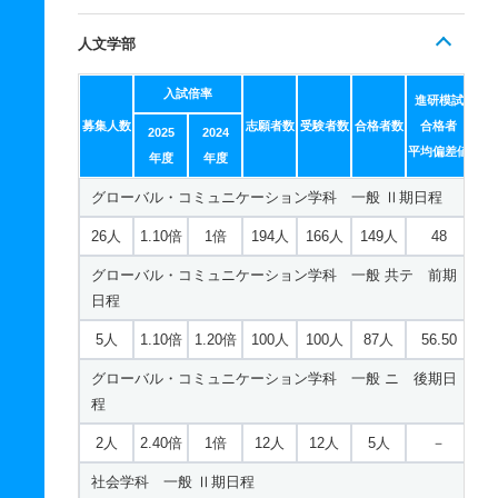
人文学部
入試倍率
進研模試
募集人数
志願者数
受験者数
合格者数
合格者
2025
2024
平均偏差値
年度
年度
グローバル・コミュニケーション学科 一般 Ⅱ期日程
26人
1.10倍
1倍
194人
166人
149人
48
グローバル・コミュニケーション学科 一般 共テ 前期
日程
5人
1.10倍
1.20倍
100人
100人
87人
56.50
グローバル・コミュニケーション学科 一般 ニ 後期日
程
2人
2.40倍
1倍
12人
12人
5人
－
社会学科 一般 Ⅱ期日程