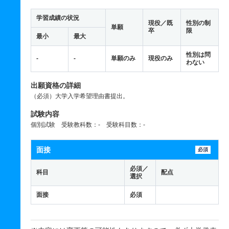
学習成績の状況
現役／既
性別の制
単願
卒
限
最小
最大
性別は問
-
-
単願のみ
現役のみ
わない
出願資格の詳細
（必須）大学入学希望理由書提出。
試験内容
個別試験 受験教科数：- 受験科目数：-
面接
必須
必須／
科目
配点
選択
面接
必須