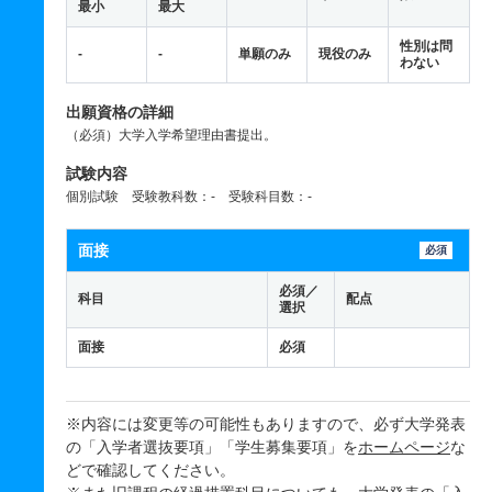
最小
最大
性別は問
-
-
単願のみ
現役のみ
わない
出願資格の詳細
（必須）大学入学希望理由書提出。
試験内容
個別試験 受験教科数：- 受験科目数：-
面接
必須
必須／
科目
配点
選択
面接
必須
※内容には変更等の可能性もありますので、必ず大学発表
の「入学者選抜要項」「学生募集要項」を
ホームページ
な
どで確認してください。