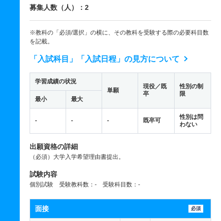
募集人数（人）：2
※教科の「必須/選択」の横に、その教科を受験する際の必要科目数
を記載。
「入試科目」「入試日程」の見方について
学習成績の状況
現役／既
性別の制
単願
卒
限
最小
最大
性別は問
-
-
-
既卒可
わない
出願資格の詳細
（必須）大学入学希望理由書提出。
試験内容
個別試験 受験教科数：- 受験科目数：-
面接
必須