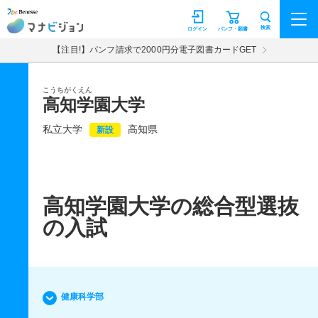
マナビジョン
検索
ログイン
パンフ・願書
【注目!】パンフ請求で2000円分電子図書カードGET
こうちがくえん
高知学園大学
私立大学
高知県
新設
高知学園大学の総合型選抜
の入試
健康科学部