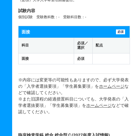
（必須）大学入学希望理由書提出。
試験内容
個別試験 受験教科数：- 受験科目数：-
面接
必須
必須／
科目
配点
選択
面接
必須
※内容には変更等の可能性もありますので、必ず大学発表
の「入学者選抜要項」「学生募集要項」を
ホームページ
な
どで確認してください。
※また旧課程の経過措置科目についても、大学発表の「入
学者選抜要項」「学生募集要項」を
ホームページ
などで確
認してください。
臨床検査学科 総合 総合型Ｃ(2027年度入試情報)