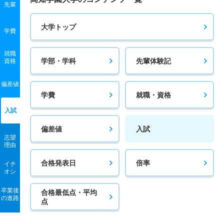
先輩
大学トップ
学費
就職
学部・学科
先輩体験記
資格
偏差値
学費
就職・資格
入試
偏差値
入試
志望
理由
合格発表日
倍率
イチ
オシ
卒業後
合格最低点・平均
の進路
点