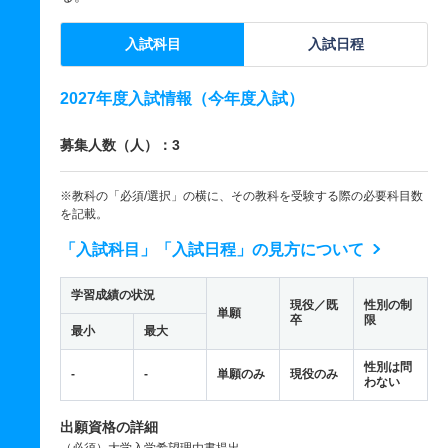
入試科目
入試日程
2027年度入試情報（今年度入試）
募集人数（人）：3
※教科の「必須/選択」の横に、その教科を受験する際の必要科目数
を記載。
「入試科目」「入試日程」の見方について
学習成績の状況
現役／既
性別の制
単願
卒
限
最小
最大
性別は問
-
-
単願のみ
現役のみ
わない
出願資格の詳細