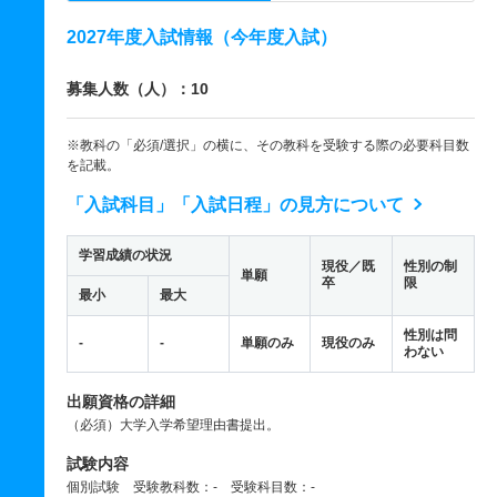
2027年度入試情報（今年度入試）
募集人数（人）：10
※教科の「必須/選択」の横に、その教科を受験する際の必要科目数
を記載。
「入試科目」「入試日程」の見方について
学習成績の状況
現役／既
性別の制
単願
卒
限
最小
最大
性別は問
-
-
単願のみ
現役のみ
わない
出願資格の詳細
（必須）大学入学希望理由書提出。
試験内容
個別試験 受験教科数：- 受験科目数：-