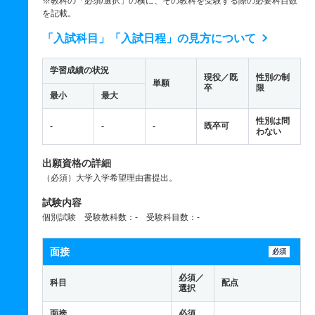
※教科の「必須/選択」の横に、その教科を受験する際の必要科目数
を記載。
「入試科目」「入試日程」の見方について
学習成績の状況
現役／既
性別の制
単願
卒
限
最小
最大
性別は問
-
-
-
既卒可
わない
出願資格の詳細
（必須）大学入学希望理由書提出。
試験内容
個別試験 受験教科数：- 受験科目数：-
面接
必須
必須／
科目
配点
選択
面接
必須