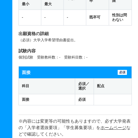
卒
限
最小
最大
性別は問
-
-
-
既卒可
わない
出願資格の詳細
（必須）大学入学希望理由書提出。
試験内容
個別試験 受験教科数：- 受験科目数：-
面接
必須
必須／
科目
配点
選択
面接
必須
※内容には変更等の可能性もありますので、必ず大学発表
の「入学者選抜要項」「学生募集要項」を
ホームページ
な
どで確認してください。