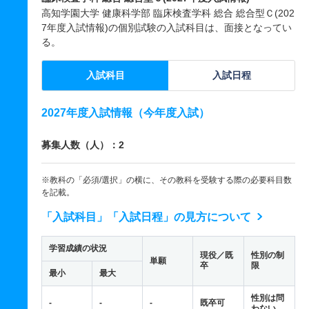
高知学園大学 健康科学部 臨床検査学科 総合 総合型Ｃ(202
7年度入試情報)の個別試験の入試科目は、面接となってい
る。
入試科目
入試日程
2027年度入試情報（今年度入試）
募集人数（人）：2
※教科の「必須/選択」の横に、その教科を受験する際の必要科目数
を記載。
「入試科目」「入試日程」の見方について
学習成績の状況
現役／既
性別の制
単願
卒
限
最小
最大
性別は問
-
-
-
既卒可
わない