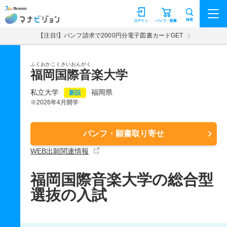
マナビジョン
検索
ログイン
パンフ・願書
【注目!】パンフ請求で2000円分電子図書カードGET
ふくおかこくさいおんがく
福岡国際音楽大学
私立大学
福岡県
新設
※2026年4月開学
パンフ・願書取り寄せ
WEB出願関連情報
福岡国際音楽大学の総合型
選抜の入試