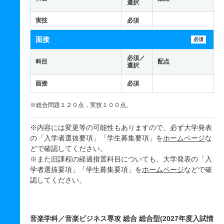
選択
実技
必須
面接
必須
必須／
科目
配点
選択
面接
必須
※総合問題１２０点，実技１００点。
※内容には変更等の可能性もありますので、必ず大学発表
の「入学者選抜要項」「学生募集要項」を
ホームページ
な
どで確認してください。
※また旧課程の経過措置科目についても、大学発表の「入
学者選抜要項」「学生募集要項」を
ホームページ
などで確
認してください。
音楽学科／音楽ビジネス専攻 総合 総合型(2027年度入試情