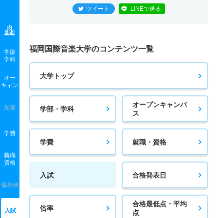
ツイート
LINEで送る
福岡国際音楽大学のコンテンツ一覧
学部
学科
大学トップ
オー
キャン
オープンキャンパ
先輩
学部・学科
ス
学費
学費
就職・資格
就職
資格
入試
合格発表日
偏差値
合格最低点・平均
倍率
入試
点