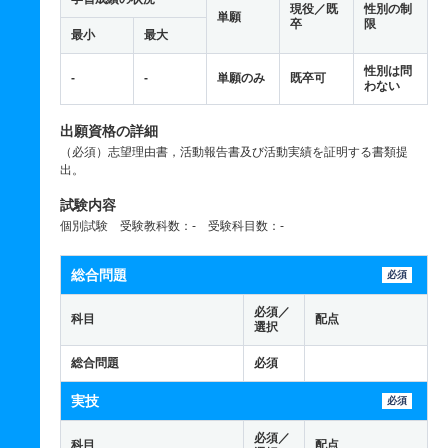
現役／既
性別の制
単願
卒
限
最小
最大
性別は問
-
-
単願のみ
既卒可
わない
出願資格の詳細
（必須）志望理由書，活動報告書及び活動実績を証明する書類提
出。
試験内容
個別試験 受験教科数：- 受験科目数：-
総合問題
必須
必須／
科目
配点
選択
総合問題
必須
実技
必須
必須／
科目
配点