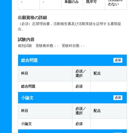
-
-
単願のみ
既卒可
わない
出願資格の詳細
（必須）志望理由書，活動報告書及び活動実績を証明する書類提
出。
試験内容
個別試験 受験教科数：- 受験科目数：-
総合問題
必須
必須／
科目
配点
選択
総合問題
必須
小論文
必須
必須／
科目
配点
選択
小論文
必須