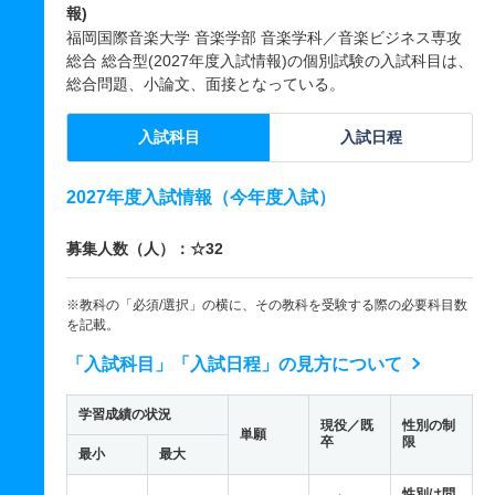
報)
福岡国際音楽大学 音楽学部 音楽学科／音楽ビジネス専攻
総合 総合型(2027年度入試情報)の個別試験の入試科目は、
総合問題、小論文、面接となっている。
入試科目
入試日程
2027年度入試情報（今年度入試）
募集人数（人）：☆32
※教科の「必須/選択」の横に、その教科を受験する際の必要科目数
を記載。
「入試科目」「入試日程」の見方について
学習成績の状況
現役／既
性別の制
単願
卒
限
最小
最大
性別は問