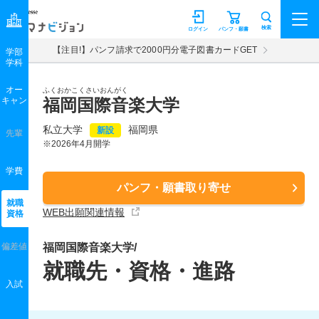
マナビジョン
検索
ログイン
パンフ・願書
【注目!】パンフ請求で2000円分電子図書カードGET
学部
学科
オー
ふくおかこくさいおんがく
キャン
福岡国際音楽大学
私立大学
福岡県
新設
先輩
※2026年4月開学
学費
パンフ・願書取り寄せ
就職
WEB出願関連情報
資格
偏差値
福岡国際音楽大学/
就職先・資格・進路
入試