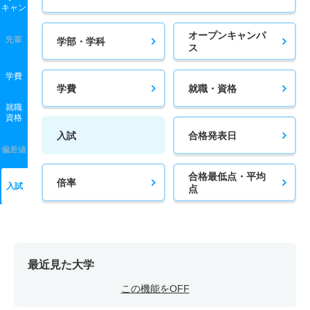
キャン
オープンキャンパ
先輩
学部・学科
ス
学費
学費
就職・資格
就職
資格
入試
合格発表日
偏差値
合格最低点・平均
倍率
入試
点
最近見た大学
この機能をOFF