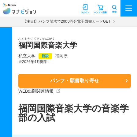
マナビジョン
検索
ログイン
パンフ・願書
【注目!】パンフ請求で2000円分電子図書カードGET
ふくおかこくさいおんがく
福岡国際音楽大学
私立大学
福岡県
新設
※2026年4月開学
パンフ・願書取り寄せ
WEB出願関連情報
福岡国際音楽大学の音楽学
部の入試