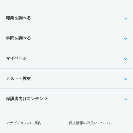
職業を調べる
学問を調べる
マイページ
テスト・教材
保護者向けコンテンツ
マナビジョンのご案内
個人情報の取扱いについて