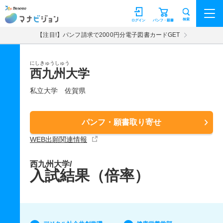
マナビジョン
検索
ログイン
パンフ・願書
【注目!】パンフ請求で2000円分電子図書カードGET
にしきゅうしゅう
西九州大学
私立大学
佐賀県
パンフ・願書取り寄せ
WEB出願関連情報
西九州大学/
入試結果（倍率）