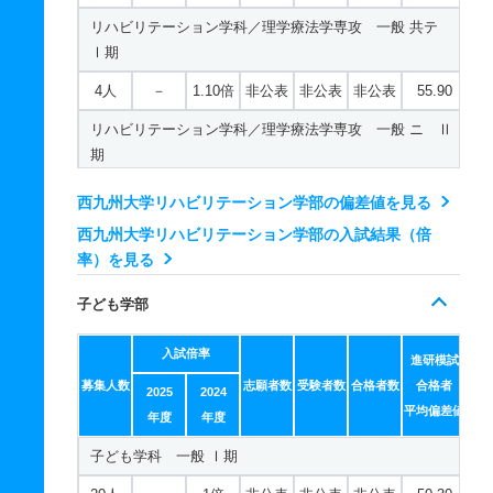
スポーツ健康福祉学科 一般 Ⅲ期
リハビリテーション学科／理学療法学専攻 一般 共テ
1人
－
－
非公表
非公表
非公表
－
Ⅰ期
スポーツ健康福祉学科 一般 共テ Ⅰ期
4人
－
1.10倍
非公表
非公表
非公表
55.90
3人
－
1.40倍
非公表
非公表
非公表
53.30
リハビリテーション学科／理学療法学専攻 一般 ニ Ⅱ
期
スポーツ健康福祉学科 一般 ニ Ⅱ期
若干名
－
1倍
非公表
非公表
非公表
－
1人
－
－
非公表
非公表
非公表
－
西九州大学リハビリテーション学部の偏差値を見る
リハビリテーション学科／理学療法学専攻 一般 ニ Ⅲ
西九州大学リハビリテーション学部の入試結果（倍
スポーツ健康福祉学科 一般 ニ Ⅲ期
期
率）を見る
1人
－
－
非公表
非公表
非公表
－
若干名
－
－
非公表
非公表
非公表
－
子ども学部
スポーツ健康福祉学科 推薦 学校長推薦Ⅰ期
リハビリテーション学科／理学療法学専攻 推薦 学校長
22人
－
入試倍率
－
非公表
非公表
非公表
－
推薦Ⅰ期
進研模試
募集人数
志願者数
受験者数
合格者数
合格者
スポーツ健康福祉学科 推薦 学校長推薦Ⅱ期
2025
2024
12人
－
1倍
非公表
非公表
非公表
－
平均偏差値
年度
年度
2人
－
1倍
非公表
非公表
非公表
－
リハビリテーション学科／理学療法学専攻 推薦 学校長
子ども学科 一般 Ⅰ期
推薦Ⅱ期
スポーツ健康福祉学科 推薦 スポーツ特別推薦