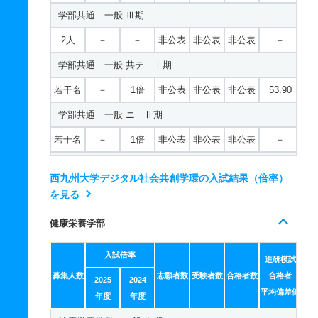
学部共通 一般 Ⅲ期
2人
－
－
非公表
非公表
非公表
－
学部共通 一般 共テ Ⅰ期
若干名
－
1倍
非公表
非公表
非公表
53.90
学部共通 一般 ニ Ⅱ期
若干名
－
1倍
非公表
非公表
非公表
－
学部共通 一般 ニ Ⅲ期
西九州大学デジタル社会共創学環の入試結果（倍率）
若干名
－
－
非公表
非公表
非公表
－
を見る
学部共通 推薦 学校長推薦Ⅰ期
健康栄養学部
27人
－
－
非公表
非公表
非公表
－
入試倍率
進研模試
学部共通 推薦 学校長推薦Ⅱ期
募集人数
志願者数
受験者数
合格者数
合格者
2025
2024
3人
－
－
非公表
非公表
非公表
－
平均偏差値
年度
年度
学部共通 推薦 スポーツ特別推薦