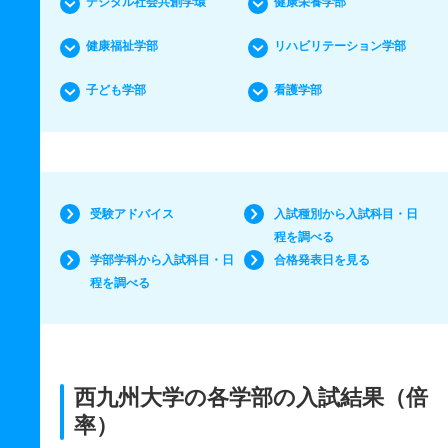
デジタル社会共創学環
健康栄養学部
健康福祉学部
リハビリテーション学部
子ども学部
看護学部
受験アドバイス
入試種別から入試科目・日
程を調べる
学部学科から入試科目・日
合格発表日を見る
程を調べる
西九州大学の各学部の入試結果（倍
率）