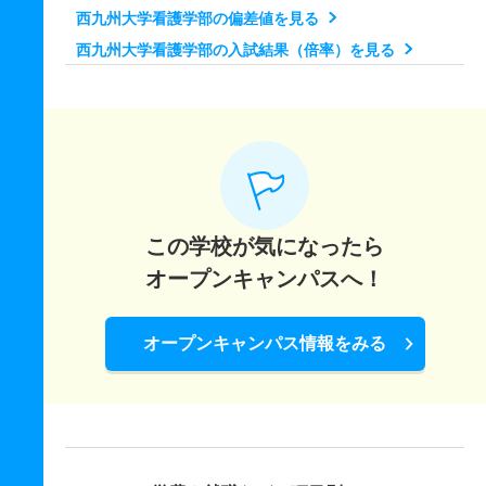
1人
－
1倍
非公表
非公表
非公表
－
西九州大学看護学部の偏差値を見る
若干名
－
1倍
非公表
非公表
非公表
－
西九州大学看護学部の入試結果（倍率）を見る
心理カウンセリング学科 一般 ニ Ⅲ期
看護学科 推薦 学校長推薦Ⅰ期
1人
－
1倍
非公表
非公表
非公表
－
37人
－
1倍
非公表
非公表
非公表
－
心理カウンセリング学科 推薦 学校長推薦Ⅰ期
看護学科 推薦 学校長推薦Ⅱ期
16人
－
1倍
非公表
非公表
非公表
－
3人
－
1倍
非公表
非公表
非公表
－
心理カウンセリング学科 推薦 学校長推薦Ⅱ期
看護学科 推薦 スポーツ特別推薦
この学校が気になったら
1人
－
1倍
非公表
非公表
非公表
－
37人
－
－
非公表
非公表
非公表
－
オープンキャンパスへ！
心理カウンセリング学科 推薦 スポーツ特別推薦
16人
－
－
非公表
非公表
非公表
－
オープンキャンパス情報をみる