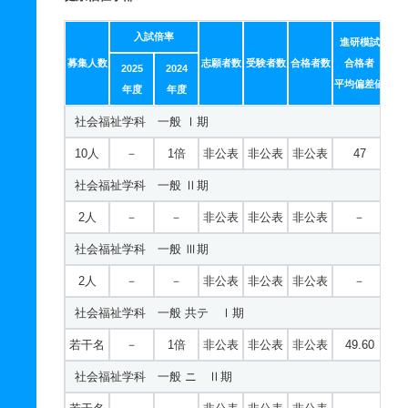
42人
－
1倍
非公表
非公表
非公表
－
入試倍率
健康栄養学科 推薦 学校長推薦Ⅱ期
進研模試
募集人数
志願者数
受験者数
合格者数
合格者
2025
2024
3人
－
－
非公表
非公表
非公表
－
平均偏差値
年度
年度
健康栄養学科 推薦 スポーツ特別推薦
社会福祉学科 一般 Ⅰ期
42人
－
－
非公表
非公表
非公表
－
10人
－
1倍
非公表
非公表
非公表
47
社会福祉学科 一般 Ⅱ期
2人
－
－
非公表
非公表
非公表
－
社会福祉学科 一般 Ⅲ期
2人
－
－
非公表
非公表
非公表
－
社会福祉学科 一般 共テ Ⅰ期
若干名
－
1倍
非公表
非公表
非公表
49.60
社会福祉学科 一般 ニ Ⅱ期