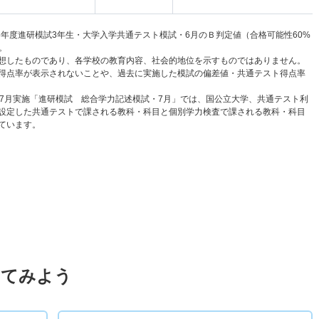
6年度進研模試3年生・大学入学共通テスト模試・6月のＢ判定値（合格可能性60%
。
想したものであり、各学校の教育内容、社会的地位を示すものではありません。
得点率が表示されないことや、過去に実施した模試の偏差値・共通テスト得点率
と7月実施「進研模試 総合学力記述模試・7月」では、国公立大学、共通テスト利
設定した共通テストで課される教科・科目と個別学力検査で課される教科・科目
ています。
してみよう