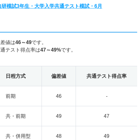
度進研模試3年生・大学入学共通テスト模試・6月
偏差値は
46～49
です。
共通テスト得点率は
47～49%
です。
日程方式
偏差値
共通テスト得点率
前期
46
-
共・前期
49
47
共・併用型
48
49