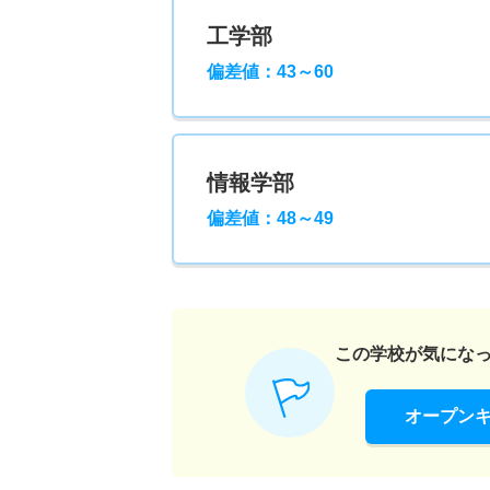
工学部
偏差値：43～60
情報学部
偏差値：48～49
この学校が気にな
オープン