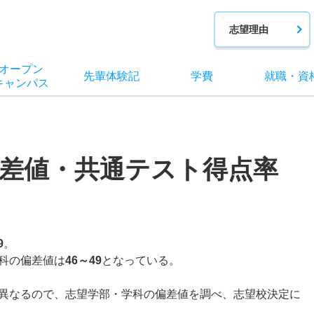
志望理由
オー
プン
先輩
体験記
学費
就職
・
資
キャン
パス
差値・共通テスト得点率
9
。
科の偏差値は
46～49
となっている。
異なるので、志望学部・学科の偏差値を調べ、志望校決定に