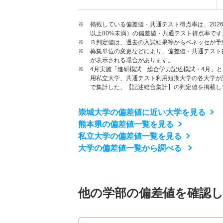
※ 掲載している偏差値・共通テスト得点率は、202
以上80%未満）の偏差値・共通テスト得点率です
※ Ｂ判定値は、過去の入試結果等からベネッセが予
※ 募集単位の変更などにより、偏差値・共通テスト
が表示される場合があります。
※ 4月実施「進研模試 総合学力記述模試・4月」
用私立大学、共通テスト利用短期大学の各大学が
で集計した、【記述総合集計】の判定値を掲載し
崇城大学の偏差値に近い大学を見る
熊本県の偏差値一覧を見る
私立大学の偏差値一覧を見る
大学の偏差値一覧から調べる
他の学部の偏差値を確認