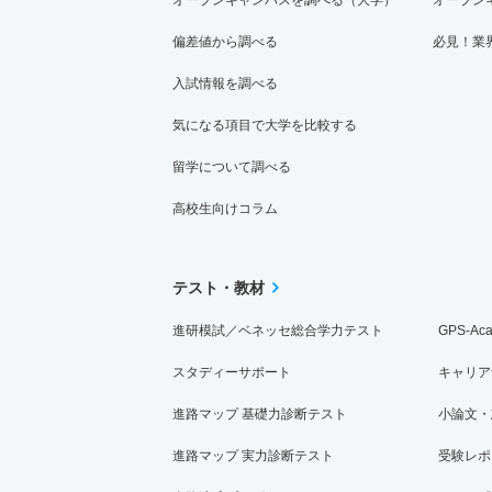
偏差値から調べる
必見！業
入試情報を調べる
気になる項目で大学を比較する
留学について調べる
高校生向けコラム
テスト・教材
進研模試／ベネッセ総合学力テスト
GPS-Ac
スタディーサポート
キャリア
進路マップ 基礎力診断テスト
小論文・
進路マップ 実力診断テスト
受験レポ