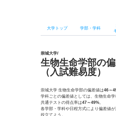
大学トップ
学部
・
学科
崇城大学/
生物生命学部の偏
（入試難易度）
崇城大学 生物生命学部の偏差値は
46～4
学科ごとの偏差値としては、生物生命学
共通テストの得点率は
47～49%
。
各学部・学科や日程方式により偏差値が
役立てよう。