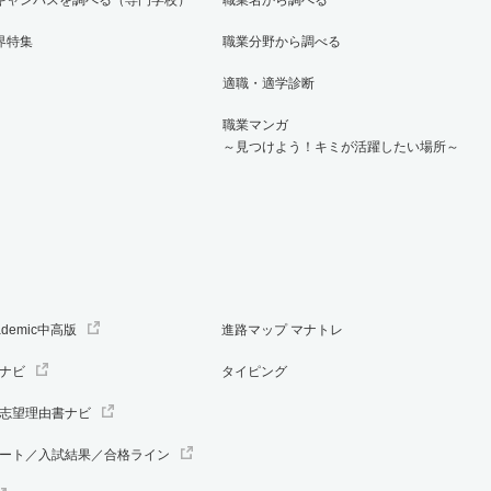
界特集
職業分野から調べる
適職・適学診断
職業マンガ
～見つけよう！キミが活躍したい場所～
ademic中高版
進路マップ マナトレ
ナビ
タイピング
志望理由書ナビ
ート／入試結果／合格ライン