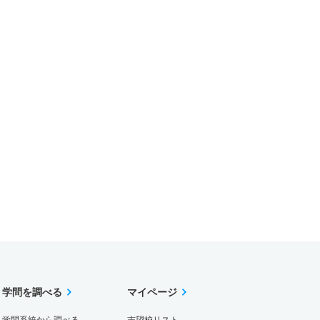
学問を調べる
マイページ
学問系統から調べる
志望校リスト