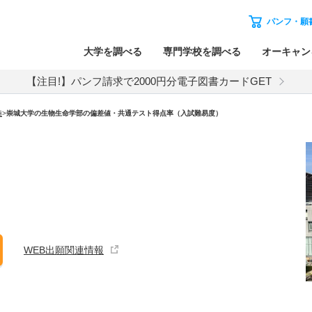
パンフ・願
大学を調べる
専門学校を調べる
オーキャン
【注目!】パンフ請求で2000円分電子図書カードGET
値
>
崇城大学の生物生命学部の偏差値・共通テスト得点率（入試難易度）
WEB出願関連情報