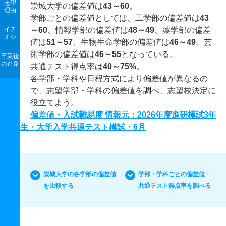
志望
崇城大学の偏差値は
43～60
。
理由
学部ごとの偏差値としては、工学部の偏差値は
43
イチ
～60
、情報学部の偏差値は
48～49
、薬学部の偏差
オシ
値は
51～57
、生物生命学部の偏差値は
46～49
、芸
術学部の偏差値は
46～55
となっている。
卒業後
の進路
共通テスト得点率は
40～75%
。
各学部・学科や日程方式により偏差値が異なるの
で、志望学部・学科の偏差値を調べ、志望校決定に
役立てよう。
偏差値・入試難易度 情報元：2026年度進研模試3年
生・大学入学共通テスト模試・6月
崇城大学の各学部の偏差値
学部・学科ごとの偏差値・
を比較する
共通テスト得点率を調べる