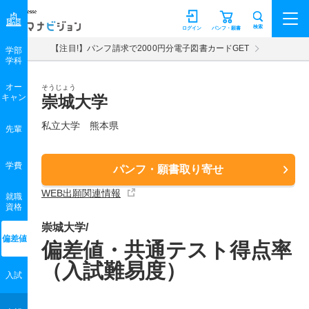
マナビジョン
検索
ログイン
パンフ・願書
【注目!】パンフ請求で2000円分電子図書カードGET
学部
学科
オー
そうじょう
キャン
崇城大学
私立大学 熊本県
先輩
学費
パンフ・願書取り寄せ
WEB出願関連情報
就職
資格
崇城大学/
偏差値
偏差値・共通テスト得点率
（入試難易度）
入試