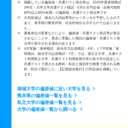
※ 掲載している偏差値・共通テスト得点率は、2026年度進研模試
3年生・大学入学共通テスト模試・6月のＢ判定値（合格可能性
60%以上80%未満）の偏差値・共通テスト得点率です。
※ Ｂ判定値は、過去の入試結果等からベネッセが予想したもので
あり、各学校の教育内容、社会的地位を示すものではありませ
ん。
※ 募集単位の変更などにより、偏差値・共通テスト得点率が表示
されないことや、過去に実施した模試の偏差値・共通テスト得
点率が表示される場合があります。
※ 4月実施「進研模試 総合学力記述模試・4月」と7月実施「進
研模試 総合学力記述模試・7月」では、国公立大学、共通テス
ト利用私立大学、共通テスト利用短期大学の各大学が設定した
共通テストで課される教科・科目と個別学力検査で課される教
科・科目で集計した、【記述総合集計】の判定値を掲載してい
ます。
崇城大学の偏差値に近い大学を見る
熊本県の偏差値一覧を見る
私立大学の偏差値一覧を見る
大学の偏差値一覧から調べる