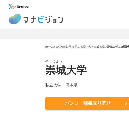
マナビジョン
ホーム
>
大学情報
>
熊本県の大学一覧
>
崇城大学
>
崇城大学の就職
そうじょう
崇城大学
私立大学 熊本県
パンフ・願書取り寄せ