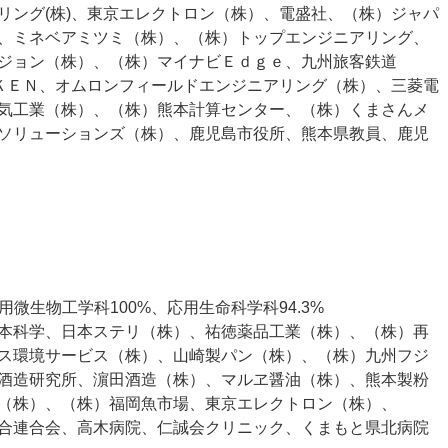
リング(株)、東京エレクトロン（株）、電盛社、（株）ジャパ
、ミネベアミツミ（株）、（株）トップエンジニアリング、
ジョン（株）、（株）マイナビＥｄｇｅ、九州旅客鉄道
ＳＫＥＮ、オムロンフィールドエンジニアリング（株）、三菱電
気工業（株）、（株）熊本計算センター、（株）くまさんメ
ソリューションズ（株）、鹿児島市役所、熊本県教員、鹿児
用微生物工学科100%、応用生命科学科94.3%
本科学、日本ステリ（株）、祐徳薬品工業（株）、（株）再
ス環境サービス（株）、山崎製パン（株）、（株）九州フジ
酒造研究所、濵田酒造（株）、マルヱ醤油（株）、熊本製粉
（株）、（株）福岡魚市場、東京エレクトロン（株）、
合連合会、高木病院、仁誠会クリニック、くまもと県北病院