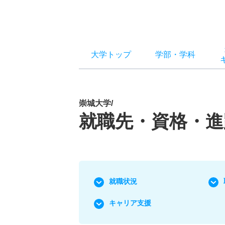
大学トップ
学部
・
学科
崇城大学/
就職先・資格・進
就職状況
キャリア支援