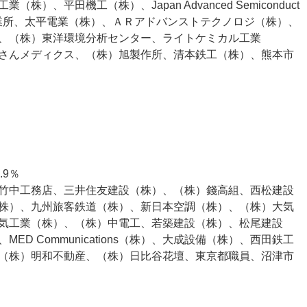
、平田機工（株）、Japan Advanced Semiconduct
株）高田工業所、太平電業（株）、ＡＲアドバンストテクノロジ（株）、
、（株）東洋環境分析センター、ライトケミカル工業
さんメディクス、（株）旭製作所、清本鉄工（株）、熊本市
.9％
竹中工務店、三井住友建設（株）、（株）錢高組、西松建設
株）、九州旅客鉄道（株）、新日本空調（株）、（株）大気
気工業（株）、（株）中電工、若築建設（株）、松尾建設
D Communications（株）、大成設備（株）、西田鉄工
（株）明和不動産、（株）日比谷花壇、東京都職員、沼津市