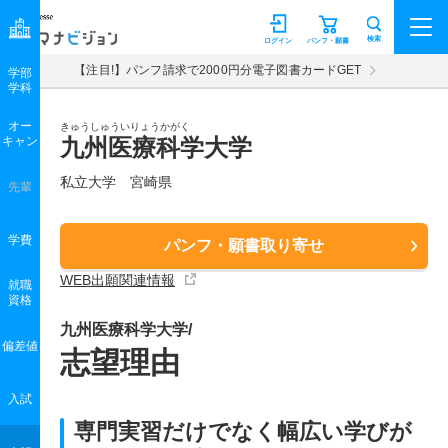
マナビジョン
検索
ログイン
パンフ・願書
【注目!】パンフ請求で2000円分電子図書カードGET
学部
学科
オー
きゅうしゅういりょうかがく
キャン
九州医療科学大学
私立大学 宮崎県
先輩
学費
パンフ・願書取り寄せ
WEB出願関連情報
就職
資格
九州医療科学大学/
偏差値
志望理由
入試
専門実習だけでなく幅広い学びが