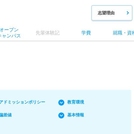
志望理由
オー
プン
先輩
体験記
学費
就職
・
資
キャン
パス
アドミッションポリシー
教育環境
偏差値
基本情報