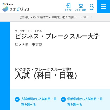
マナビジョン
検索
ログイン
パンフ・願書
【注目!】パンフ請求で2000円分電子図書カードGET
びじねす・ぶれーくするー
ビジネス・ブレークスルー大学
私立大学
東京都
ビジネス・ブレークスルー大学/
入試（科目・日程）
入試種別から入試科目・日
学部学科から入試科目・日
程を調べる
程を調べる