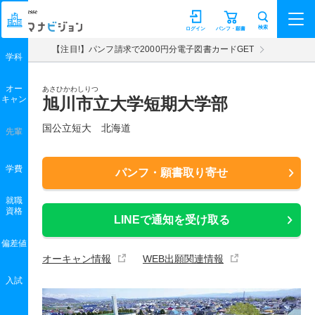
マナビジョン
検索
ログイン
パンフ・願書
【注目!】パンフ請求で2000円分電子図書カードGET
学科
オー
あさひかわしりつ
キャン
旭川市立大学短期大学部
国公立短大 北海道
先輩
学費
パンフ・願書取り寄せ
就職
資格
LINEで通知を受け取る
偏差値
オーキャン情報
WEB出願関連情報
入試