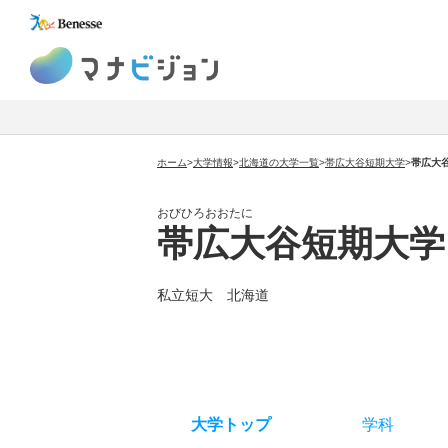
マナビジョン
ホーム
>
大学情報
>
北海道の大学一覧
>
帯広大谷短期大学
>
帯広大
おびひろおおたに
帯広大谷短期大学
私立短大 北海道
大学トップ
学科