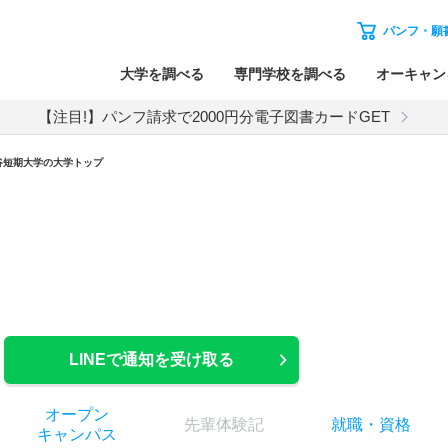
パンフ・願
大学を調べる
専門学校を調べる
オーキャン
【注目!】パンフ請求で2000円分電子図書カードGET
谷短期大学の大学トップ
LINEで通知を受け取る
オー
プン
先輩
体験記
就職
・
資格
キャン
パス