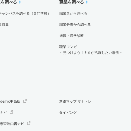
校を調べる
職業を調べる
キャンパスを調べる（専門学校）
職業名から調べる
界特集
職業分野から調べる
適職・適学診断
職業マンガ
～見つけよう！キミが活躍したい場所～
ademic中高版
進路マップ マナトレ
ナビ
タイピング
志望理由書ナビ