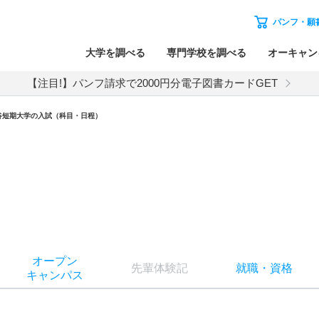
パンフ・願
大学を調べる
専門学校を調べる
オーキャン
【注目!】パンフ請求で2000円分電子図書カードGET
谷短期大学
の入試（科目・日程）
オー
プン
先輩
体験記
就職
・
資格
キャン
パス