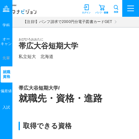
マナビジョン
検索
ログイン
パンフ・願書
【注目!】パンフ請求で2000円分電子図書カードGET
学科
オー
おびひろおおたに
キャン
帯広大谷短期大学
私立短大 北海道
先輩
就職
資格
帯広大谷短期大学/
偏差値
就職先・資格・進路
入試
取得できる資格