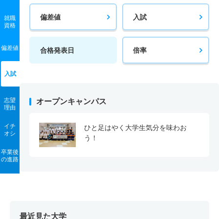
偏差値
入試
就職
資格
偏差値
合格発表日
倍率
入試
志望
オープンキャンパス
理由
イチ
ひと足はやく大学生気分を味わお
オシ
う！
卒業後
の進路
最近見た大学