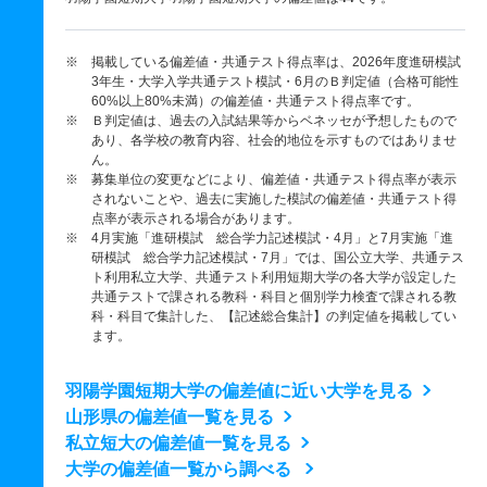
※ 掲載している偏差値・共通テスト得点率は、2026年度進研模試
3年生・大学入学共通テスト模試・6月のＢ判定値（合格可能性
60%以上80%未満）の偏差値・共通テスト得点率です。
※ Ｂ判定値は、過去の入試結果等からベネッセが予想したもので
あり、各学校の教育内容、社会的地位を示すものではありませ
ん。
※ 募集単位の変更などにより、偏差値・共通テスト得点率が表示
されないことや、過去に実施した模試の偏差値・共通テスト得
点率が表示される場合があります。
※ 4月実施「進研模試 総合学力記述模試・4月」と7月実施「進
研模試 総合学力記述模試・7月」では、国公立大学、共通テス
ト利用私立大学、共通テスト利用短期大学の各大学が設定した
共通テストで課される教科・科目と個別学力検査で課される教
科・科目で集計した、【記述総合集計】の判定値を掲載してい
ます。
羽陽学園短期大学の偏差値に近い大学を見る
山形県の偏差値一覧を見る
私立短大の偏差値一覧を見る
大学の偏差値一覧から調べる