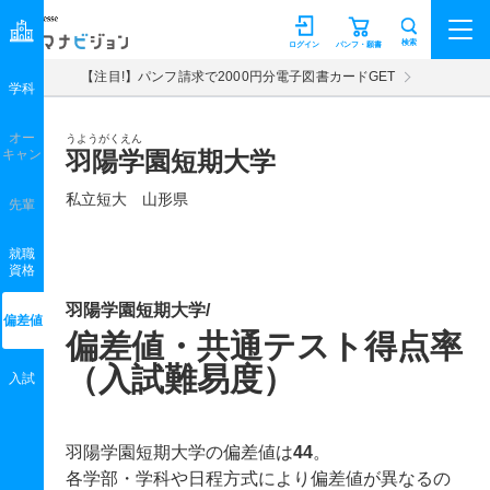
マナビジョン
検索
ログイン
パンフ・願書
【注目!】パンフ請求で2000円分電子図書カードGET
学科
オー
うようがくえん
キャン
羽陽学園短期大学
私立短大 山形県
先輩
就職
資格
羽陽学園短期大学/
偏差値
偏差値・共通テスト得点率
（入試難易度）
入試
羽陽学園短期大学の偏差値は
44
。
各学部・学科や日程方式により偏差値が異なるの