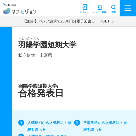
マナビジョン
検索
ログイン
パンフ・願書
【注目!】パンフ請求で2000円分電子図書カードGET
うようがくえん
羽陽学園短期大学
私立短大
山形県
羽陽学園短期大学/
合格発表日
入試種別から入試科目・日
学部学科から入試科目・日
程を調べる
程を調べる