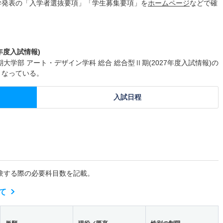
学発表の「入学者選抜要項」「学生募集要項」を
ホームページ
などで確
年度入試情報)
学部 アート・デザイン学科 総合 総合型Ⅱ期(2027年度入試情報)の
となっている。
入試日程
験する際の必要科目数を記載。
て