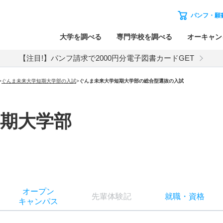
パンフ・願
大学を調べる
専門学校を調べる
オーキャン
【注目!】パンフ請求で2000円分電子図書カードGET
>
ぐんま未来大学短期大学部
の入試
>
ぐんま未来大学短期大学部
の
総合型選抜の入試
期大学部
オー
プン
先輩
体験記
就職
・
資格
キャン
パス