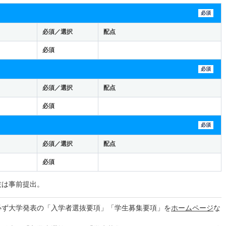
必須
必須／選択
配点
必須
必須
必須／選択
配点
必須
必須
必須／選択
配点
必須
技は事前提出。
必ず大学発表の「入学者選抜要項」「学生募集要項」を
ホームページ
な