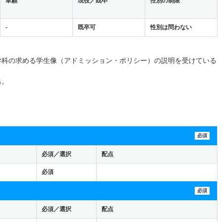
単願
現役／既卒
性別の制限
-
既卒可
性別は問わない
学科の求める学生像（アドミッション・ポリシー）の説明を受けている
出。
必須
必須／選択
配点
必須
必須
必須／選択
配点