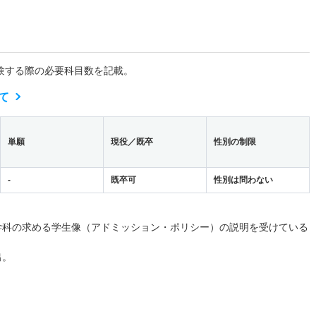
験する際の必要科目数を記載。
て
単願
現役／既卒
性別の制限
-
既卒可
性別は問わない
学科の求める学生像（アドミッション・ポリシー）の説明を受けている
出。