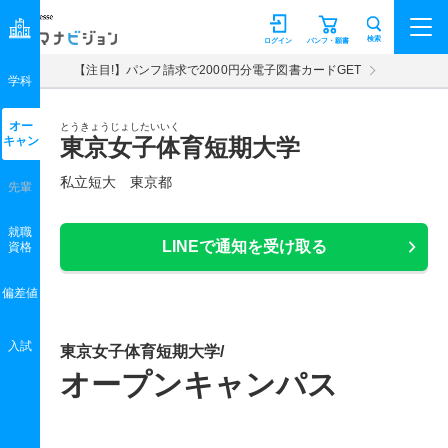
マナビジョン
検索
ログイン
パンフ・願書
【注目!】パンフ請求で2000円分電子図書カードGET
学科
オー
とうきょうじょしたいいく
キャン
東京女子体育短期大学
私立短大 東京都
先輩
就職
LINEで通知を受け取る
資格
偏差値
入試
東京女子体育短期大学/
オープンキャンパス