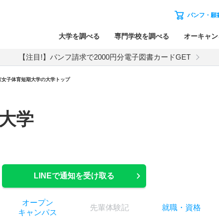
パンフ・願
大学を調べる
専門学校を調べる
オーキャン
【注目!】パンフ請求で2000円分電子図書カードGET
京女子体育短期大学の大学トップ
大学
LINEで通知を受け取る
オー
プン
先輩
体験記
就職
・
資格
キャン
パス