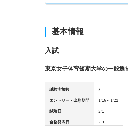
基本情報
入試
東京女子体育短期大学の一般選
試験実施数
2
エントリー・出願期間
1/15～1/22
試験日
2/1
合格発表日
2/9