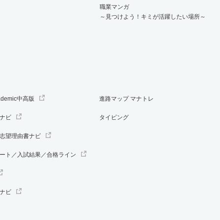
職業マンガ
～見つけよう！キミが活躍したい場所～
ademic中高版
進路マップ マナトレ
ナビ
タイピング
志望理由書ナビ
ート／入試結果／合格ライン
ナビ