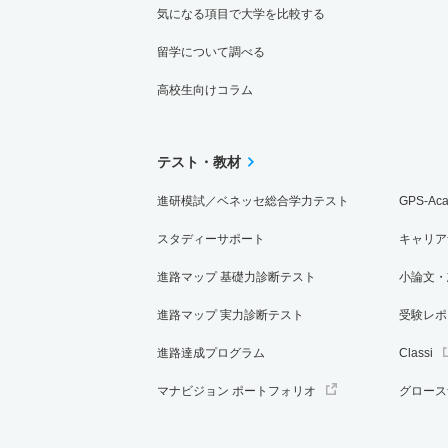
気になる項目で大学を比較する
留学について調べる
高校生向けコラム
テスト・教材
進研模試／ベネッセ総合学力テスト
GPS-Ac
スタディーサポート
キャリア
進路マップ 基礎力診断テスト
小論文・
進路マップ 実力診断テスト
受験レポ
進路達成プログラム
Classi
マナビジョン ポートフォリオ
グロース