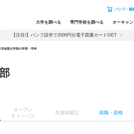
パンフ・願
大学を調べる
専門学校を調べる
オーキャン
【注目!】パンフ請求で2000円分電子図書カードGET
大学短期大学部の学部・学科
部
オー
プン
先輩
体験記
就職
・
資格
キャン
パス