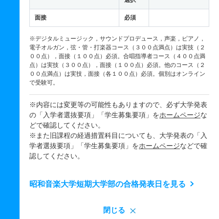
選択
面接
必須
※デジタルミュージック，サウンドプロデュース，声楽，ピアノ，
電子オルガン，弦・管・打楽器コース（３００点満点）は実技（２
００点），面接（１００点）必須。合唱指導者コース（４００点満
点）は実技（３００点），面接（１００点）必須。他のコース（２
００点満点）は実技，面接（各１００点）必須。個別はオンライン
で受験可。
※内容には変更等の可能性もありますので、必ず大学発表
の「入学者選抜要項」「学生募集要項」を
ホームページ
な
どで確認してください。
※また旧課程の経過措置科目についても、大学発表の「入
学者選抜要項」「学生募集要項」を
ホームページ
などで確
認してください。
昭和音楽大学短期大学部の合格発表日を見る
閉じる