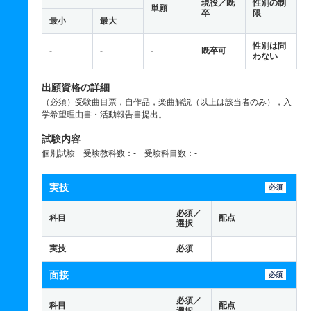
現役／既
性別の制
単願
卒
限
最小
最大
性別は問
-
-
-
既卒可
わない
出願資格の詳細
（必須）受験曲目票，自作品，楽曲解説（以上は該当者のみ），入
学希望理由書・活動報告書提出。
試験内容
個別試験 受験教科数：- 受験科目数：-
実技
必須
必須／
科目
配点
選択
実技
必須
面接
必須
必須／
科目
配点