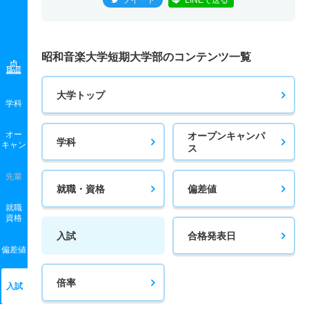
ツイート
LINEで送る
昭和音楽大学短期大学部のコンテンツ一覧
大学トップ
学科
オー
オープンキャンパ
学科
キャン
ス
先輩
就職・資格
偏差値
就職
資格
入試
合格発表日
偏差値
倍率
入試